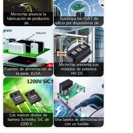
Microchip anuncia la
fabricación de productos
Sustituya los IGBT de
de…
silicio por dispositivos de…
Microchip presenta sus
Fuentes de alimentación de
módulos de potencia
la serie: BZ6A
HV‑D3…
Los nuevos diodos de
barrera Schottky SiC de
Una tarjeta de demostración
1200 V…
con un fusible…