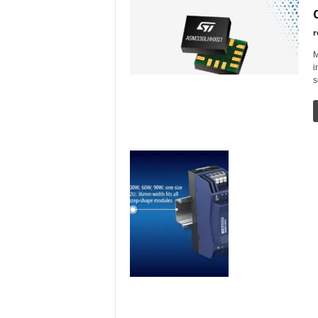
r
M
i
s
r
C
d
e