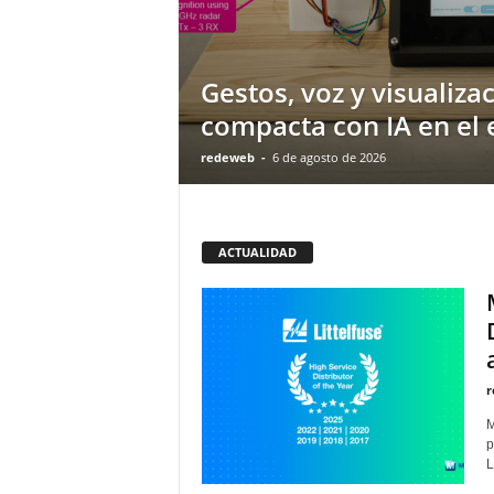
Gestos, voz y visualiza
compacta con IA en el
redeweb
-
6 de agosto de 2026
ACTUALIDAD
r
M
p
L