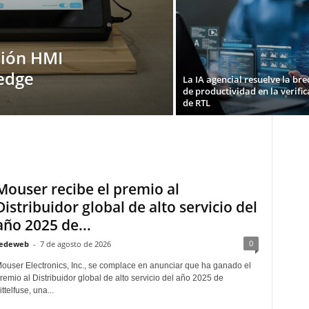
ción HMI
 edge
La IA agencial resuelve la br
de productividad en la verific
de RTL
Mouser recibe el premio al
Distribuidor global de alto servicio del
año 2025 de...
0
edeweb
-
7 de agosto de 2026
ouser Electronics, Inc., se complace en anunciar que ha ganado el
remio al Distribuidor global de alto servicio del año 2025 de
ittelfuse, una...