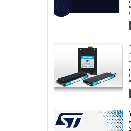
L
t
i
r
E
f
u