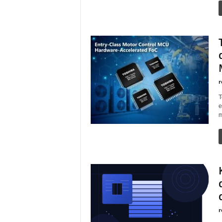
r
T
e
m
r