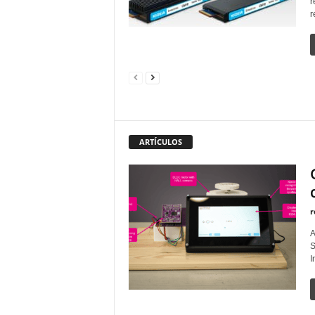
r
r
ARTÍCULOS
r
A
S
I