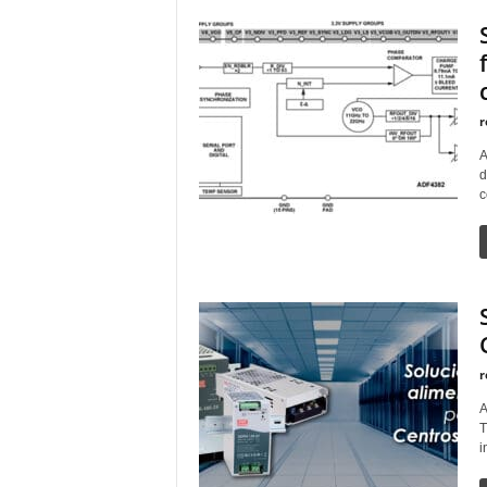
r
A
d
c
r
A
T
i