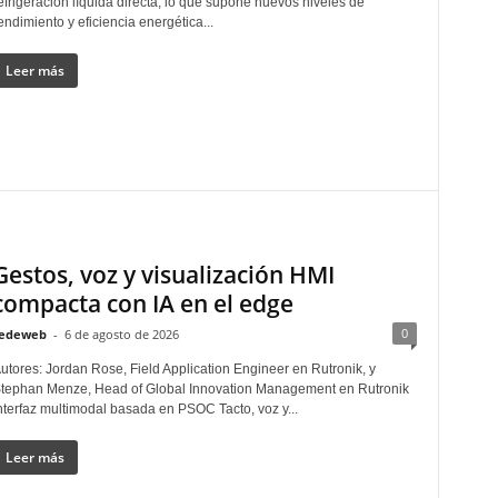
efrigeración líquida directa, lo que supone nuevos niveles de
endimiento y eficiencia energética...
Leer más
Gestos, voz y visualización HMI
compacta con IA en el edge
0
edeweb
-
6 de agosto de 2026
utores: Jordan Rose, Field Application Engineer en Rutronik, y
tephan Menze, Head of Global Innovation Management en Rutronik
nterfaz multimodal basada en PSOC Tacto, voz y...
Leer más