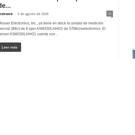
de...
0
edeweb
-
5 de agosto de 2026
ouser Electronics, Inc., ya tiene en stock la unidad de medición
nercial (IMU) de 6 ejes ASM330LHHG1 de STMicroelectronics. El
ensor ASM330LHHG1 cuenta con...
Leer más
Ahora disponible en 30 W la fuente de
alimentación AC/DC ultradelgada de
2U para...
0
edeweb
-
4 de agosto de 2026
oncepto de carril DIN con forma escalonada para cuadros de
istribución de panel plano con espacio limitado. Tras el lanzamiento
n noviembre del módulo escalonado...
Leer más