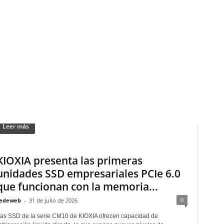
Southco lanza un controlador
Bluetooth® alimentado por baterías
para un acceso móvil Plug-and-Play
...
0
edeweb
-
3 de agosto de 2026
limentado por cuatro pilas AA, el nuevo controlador Bluetooth® de
outhco ofrece acceso móvil seguro, instalación Plug-and-Play y una
arga duración de la batería...
Leer más
KIOXIA presenta las primeras
unidades SSD empresariales PCIe 6.0
que funcionan con la memoria...
0
edeweb
-
31 de julio de 2026
as SSD de la serie CM10 de KIOXIA ofrecen capacidad de