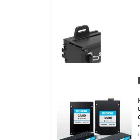
a
r
A
S
l
r
L