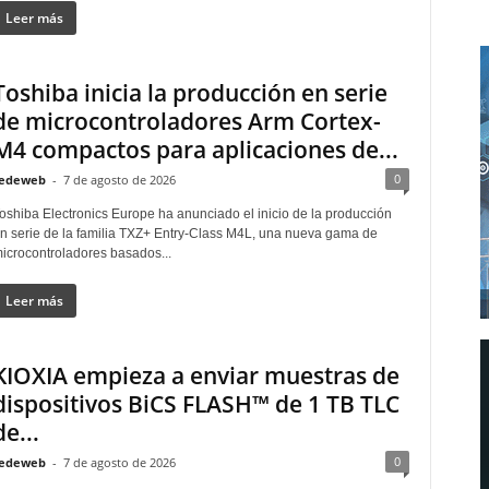
Leer más
Toshiba inicia la producción en serie
de microcontroladores Arm Cortex-
M4 compactos para aplicaciones de...
0
edeweb
-
7 de agosto de 2026
oshiba Electronics Europe ha anunciado el inicio de la producción
n serie de la familia TXZ+ Entry-Class M4L, una nueva gama de
icrocontroladores basados...
Leer más
KIOXIA empieza a enviar muestras de
dispositivos BiCS FLASH™ de 1 TB TLC
de...
0
edeweb
-
7 de agosto de 2026