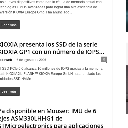
os nuevos dispositivos combinan la célula de memoria actual con
ecnologías CMOS avanzadas para lograr una alta eficiencia de
nversión KIOXIA Europe GmbH ha anunciado...
Leer más
KIOXIA presenta los SSD de la serie
KIOXIA GP1 con un número de IOPS...
0
edeweb
-
6 de agosto de 2026
l SSD PCIe 6.0 alcanza 10 millones de IOPS gracias a la memoria
lash KIOXIA XL-FLASH™ KIOXIA Europe GmbH ha anunciado las
nidades SSD NVMe...
Leer más
Ya disponible en Mouser: IMU de 6
ejes ASM330LHHG1 de
STMicroelectronics para aplicaciones