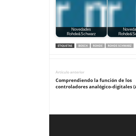
Novedades
Noved
Rohde&Schwarz
Rohde&S
ETIQUETAS
BOSCH
ROHDE
ROHDE SCHWARZ
Artículo anterior
Comprendiendo la función de los
controladores analógico-digitales 