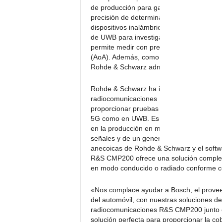
de producción para garantizar la conformi
precisión de determinación de la posició
dispositivos inalámbricos, Rohde & Schw
de UWB para investigación y desarrollo, ce
permite medir con precisión parámetros cl
(AoA). Además, como miembro del Consorc
Rohde & Schwarz admite los estándares in
Rohde & Schwarz ha integrado las funci
radiocomunicaciones R&S CMP200, lo que 
proporcionar pruebas de RF para I+D y pr
5G como en UWB. Es la solución ideal par
en la producción en masa como en I+D. E
señales y de un generador de señales en
anecoicas de Rohde & Schwarz y el softw
R&S CMP200 ofrece una solución complet
en modo conducido o radiado conforme co
«Nos complace ayudar a Bosch, el proveedo
del automóvil, con nuestras soluciones d
radiocomunicaciones R&S CMP200 junto co
solución perfecta para proporcionar la cobe