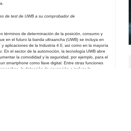
a.
es de test de UWB a su comprobador de
 en términos de determinación de la posición, consumo y
ue en el futuro la banda ultraancha (UWB) se incluya en
 y aplicaciones de la Industria 4.0, así como en la mayoría
. En el sector de la automoción, la tecnología UWB abre
umentar la comodidad y la seguridad, por ejemplo, para el
 un smartphone como llave digital. Entre otras funciones
rcacoches, la detección de ocupación e incluso la
s sentados en un asiento infantil.
res IEEE 802.15.4a y 802.15.4z, y permite determinar la
 en distancias cortas, especialmente hasta los 70 metros.
e datos seguras a velocidades de hasta 27 Mbps, con muy
o de banda de más de 500 MHz y a su reducida densidad
partir el espectro con otras tecnologías sin causar
s dispositivos UWB tanto en el laboratorio como en la línea