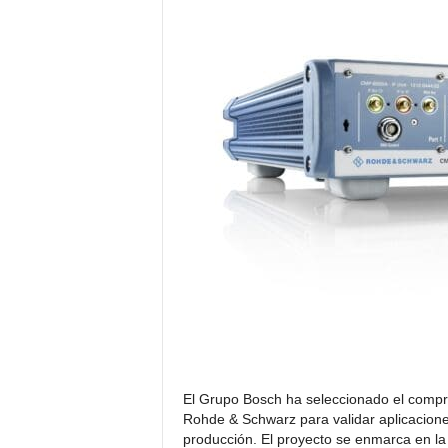
c
t
r
ó
n
i
c
a
El Grupo Bosch ha seleccionado el com
Rohde & Schwarz para validar aplicacion
producción. El proyecto se enmarca en l