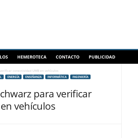
LOS
HEMEROTECA
CONTACTO
PUBLICIDAD
erificar conectividad UWB en vehículos
L
ENERGÍA
ENSEÑANZA
INFORMÁTICA
INGENIERÍA
chwarz para verificar
en vehículos