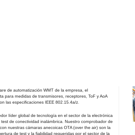
dad con las normativas, el correcto funcionamiento y la
n. Como proveedor líder de equipos de test y medida de
arz proporciona una gama completa de soluciones de test
rtificación, caracterización de chipsets y producción que
ave, como el tiempo de vuelo (ToF) y el ángulo de llegada
io FIRa y del Car Connectivity Consortium,
terprofesionales globales para la interoperabilidad UWB.
ones de test de UWB en su comprobador de
lo convierte en la única plataforma del mercado capaz de
oducción, tanto en el rango de ondas milimétricas/FR2 de
a resolver los desafíos asociados a los test de UWB, tanto
l comprobador combina las funciones de un analizador de
 un único instrumento. En combinación con las cámaras
are de automatización WMT de la empresa, el
a para medidas de transmisores, receptores, ToF y AoA
n las especificaciones IEEE 802.15.4a/z.
r líder global de tecnología en el sector de la electrónica
e test de conectividad inalámbrica. Nuestro comprobador de
n nuestras cámaras anecoicas OTA (over the air) son la
rtura de test y la fiabilidad requeridas por el sector de la