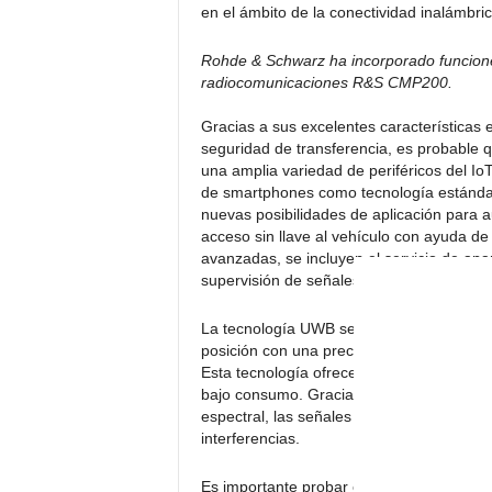
en el ámbito de la conectividad inalámbric
Rohde & Schwarz ha incorporado funcion
radiocomunicaciones R&S CMP200.
Gracias a sus excelentes características
seguridad de transferencia, es probable q
una amplia variedad de periféricos del IoT
de smartphones como tecnología estándar
nuevas posibilidades de aplicación para a
acceso sin llave al vehículo con ayuda de
avanzadas, se incluyen el servicio de apa
supervisión de señales vitales de los niño
La tecnología UWB se basa en los estánda
posición con una precisión de centímetros
Esta tecnología ofrece comunicaciones d
bajo consumo. Gracias a su amplio anch
espectral, las señales de UWB pueden com
interferencias.
Es importante probar el rendimiento de lo