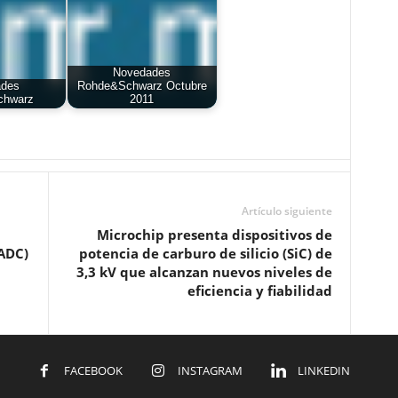
Novedades
ades
Rohde&Schwarz Octubre
chwarz
2011
Artículo siguiente
Microchip presenta dispositivos de
(ADC)
potencia de carburo de silicio (SiC) de
3,3 kV que alcanzan nuevos niveles de
eficiencia y fiabilidad
FACEBOOK
INSTAGRAM
LINKEDIN