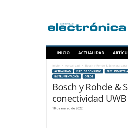
R
e
v
i
s
t
a
INICIO
ACTUALIDAD
ARTÍCU
E
s
Inicio
Actualidad
Bosch y Rohde & Schwarz para v
p
ACTUALIDAD
ELEC. DE CONSUMO
ELEC. INDUSTRIA
a
INSTRUMENTACIÓN
OTROS
ñ
Bosch y Rohde & S
o
l
conectividad UWB 
a
d
18 de marzo de 2022
e
E
l
e