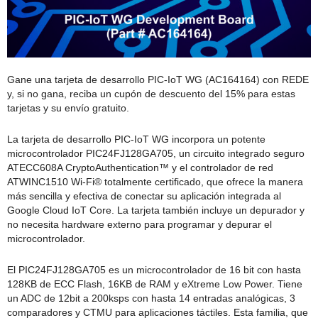
Gane una tarjeta de desarrollo PIC-IoT WG (AC164164) con REDE
y, si no gana, reciba un cupón de descuento del 15% para estas
tarjetas y su envío gratuito.
La tarjeta de desarrollo PIC-IoT WG incorpora un potente
microcontrolador PIC24FJ128GA705, un circuito integrado seguro
ATECC608A CryptoAuthentication™ y el controlador de red
ATWINC1510 Wi-Fi® totalmente certificado, que ofrece la manera
más sencilla y efectiva de conectar su aplicación integrada al
Google Cloud IoT Core. La tarjeta también incluye un depurador y
no necesita hardware externo para programar y depurar el
microcontrolador.
El PIC24FJ128GA705 es un microcontrolador de 16 bit con hasta
128KB de ECC Flash, 16KB de RAM y eXtreme Low Power. Tiene
un ADC de 12bit a 200ksps con hasta 14 entradas analógicas, 3
comparadores y CTMU para aplicaciones táctiles. Esta familia, que