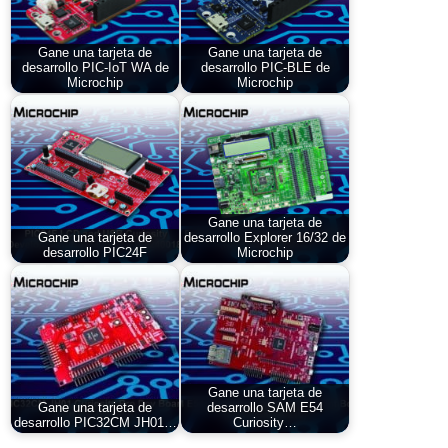
Gane una tarjeta de
Gane una tarjeta de
desarrollo PIC-IoT WA de
desarrollo PIC-BLE de
Microchip
Microchip
Gane una tarjeta de
Gane una tarjeta de
desarrollo Explorer 16/32 de
desarrollo PIC24F
Microchip
Gane una tarjeta de
Gane una tarjeta de
desarrollo SAM E54
desarrollo PIC32CM JH01…
Curiosity…