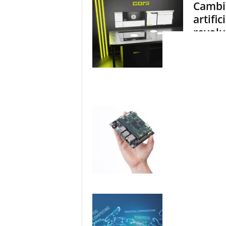
Cambio
artifi
revolu
General
r
Autores: Ch
Rutronik El
COMI (collec
Máxima
General
r
Autor: Chri
ámbitos van 
Junto con lo
¿Cuále
que ha