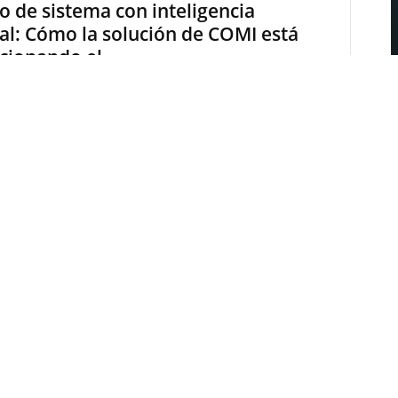
 de sistema con inteligencia
cial: Cómo la solución de COMI está
cionando el...
0
edeweb
-
25 de agosto de 2025
ristian Krebs, director de Gestión de Proyectos y Procesos en
ektronische Bauelemente GmbH, Markus Förste, director de IA en
tive mind...
 flexibilidad para la IA distribuida
0
edeweb
-
19 de noviembre de 2025
stian Bauer, Product Marketing Manager, Tria Technologies Pocos
a quedar exentos de la influencia de la inteligencia artificial (IA).
s...
s son los estándares inalámbricos
cen funcionar la Industria 4.0?