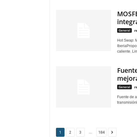
MOSFET
integr
General
r
Hot Swap: M
IberiaPropo
caliente. Li
Fuent
mejora
General
r
Fuente de a
transmisión
...
1
2
3
184