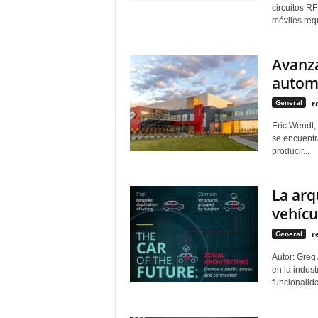
circuitos R
c
móviles requ
t
r
ó
Avanza
n
autom
i
c
General
r
a
Eric Wendt,
se encuentra
producir...
La arq
vehícu
General
r
Autor: Greg
en la indust
funcionalida