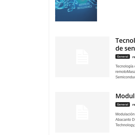
General
r
Como consec
allá de las
en los...
Tecnol
de sen
General
r
Tecnología 
remotoMasa
Semiconduct
Modula
General
r
Modulación 
Abacanto Di
Technology, 