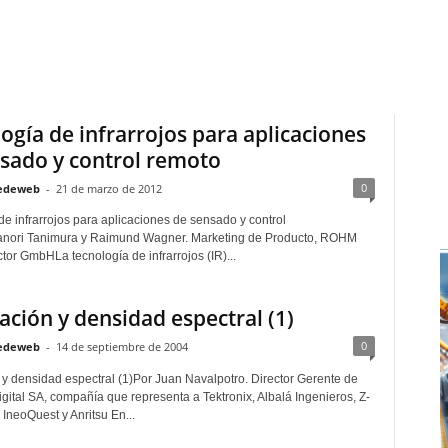
0
edeweb
-
17 de julio de 2020
uencia de la implementación de Industry 4.0 (Industria 4.0), más
 líneas Gigabit, la tecnología inalámbrica aumentará su protagonismo
ogía de infrarrojos para aplicaciones
sado y control remoto
0
edeweb
-
21 de marzo de 2012
de infrarrojos para aplicaciones de sensado y control
nori Tanimura y Raimund Wagner. Marketing de Producto, ROHM
or GmbHLa tecnología de infrarrojos (IR)...
ción y densidad espectral (1)
0
edeweb
-
14 de septiembre de 2004
y densidad espectral (1)Por Juan Navalpotro. Director Gerente de
gital SA, compañía que representa a Tektronix, Albalá Ingenieros, Z-
IneoQuest y Anritsu En...