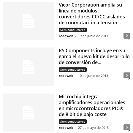
Vicor Corporation amplía su
línea de módulos
convertidores CC/CC aislados
de conmutación a tensión...
Semiconductores
0
redeweb
-
19 de junio de 2013
RS Components incluye en su
gama el nuevo kit de desarrollo
de conversión de...
Semiconductores
0
redeweb
-
10 de junio de 2013
Microchip integra
amplificadores operacionales
en microcontroladores PIC®
de 8 bit de bajo coste
Semiconductores
0
redeweb
-
27 de mayo de 2013