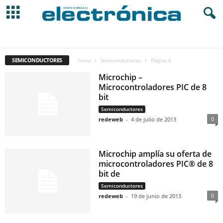
AUTOMOCIÓN
ELEC. DE CONSUMO
ELEC. INDUSTRIAL
ENERGÍA
ENSEÑANZA
I+D
INFORMÁTICA
INGENIERÍA
INSTRUMENTACIÓN
IOT
LED LIGHTING
MAKERS
OTROS
SEMICONDUCTORES
SEMICONDUCTORES
TELECOMUNICACIONES
Inicio
Semiconductores
Página 6
Microchip –
Microcontroladores PIC de 8
bit
Semiconductores
0
redeweb
-
4 de julio de 2013
Microchip amplía su oferta de
microcontroladores PIC® de 8
bit de
Semiconductores
0
redeweb
-
19 de junio de 2013