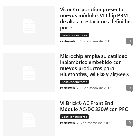
Vicor Corporation presenta
nuevos módulos VI Chip PRM
de altas prestaciones definidos
por el...
Semiconductores
0
redeweb
-
13 de mayo de 2013
Microchip amplía su catálogo
inalámbrico embebido con
nuevos productos para
Bluetooth®, Wi-Fi® y ZigBee®
Semiconductores
0
redeweb
-
13 de mayo de 2013
VI Brick® AC Front End 
Módulo AC/DC 330W con PFC
Semiconductores
0
redeweb
-
5 de marzo de 2013