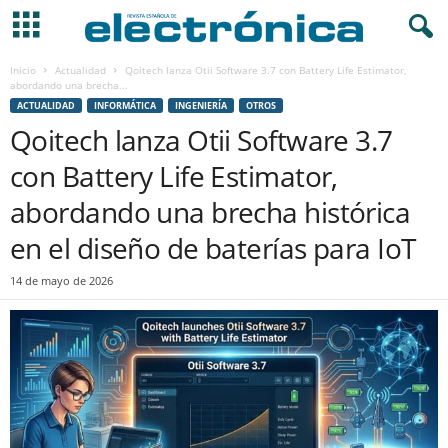
Inicio
Actualidad
Qoitech lanza Otii Software 3.7 con Battery Life Estimator,
abordando una brecha...
ACTUALIDAD
INFORMÁTICA
INGENIERÍA
OTROS
Qoitech lanza Otii Software 3.7
con Battery Life Estimator,
abordando una brecha histórica
en el diseño de baterías para IoT
14 de mayo de 2026