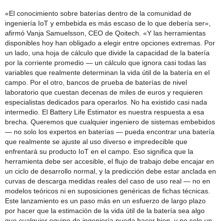
«El conocimiento sobre baterías dentro de la comunidad de
ingeniería IoT y embebida es más escaso de lo que debería ser»,
afirmó Vanja Samuelsson, CEO de Qoitech. «Y las herramientas
disponibles hoy han obligado a elegir entre opciones extremas. Por
un lado, una hoja de cálculo que divide la capacidad de la batería
por la corriente promedio — un cálculo que ignora casi todas las
variables que realmente determinan la vida útil de la batería en el
campo. Por el otro, bancos de prueba de baterías de nivel
laboratorio que cuestan decenas de miles de euros y requieren
especialistas dedicados para operarlos. No ha existido casi nada
intermedio. El Battery Life Estimator es nuestra respuesta a esa
brecha. Queremos que cualquier ingeniero de sistemas embebidos
— no solo los expertos en baterías — pueda encontrar una batería
que realmente se ajuste al uso diverso e impredecible que
enfrentará su producto IoT en el campo. Eso significa que la
herramienta debe ser accesible, el flujo de trabajo debe encajar en
un ciclo de desarrollo normal, y la predicción debe estar anclada en
curvas de descarga medidas reales del caso de uso real — no en
modelos teóricos ni en suposiciones genéricas de fichas técnicas.
Este lanzamiento es un paso más en un esfuerzo de largo plazo
por hacer que la estimación de la vida útil de la batería sea algo
que cualquier equipo de ingeniería pueda hacer bien, y no solo un