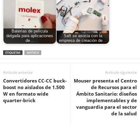
Baterías de película
delgada para aplicaciones
Saft se asocia con la
de…
empresa de creación de…
ETIQUETAS
QOITECH
Artículo anterior
Artículo siguiente
Convertidores CC-CC buck-
Mouser presenta el Centro
boost no aislados de 1.500
de Recursos para el
W en formato wide
Ámbito Sanitario: diseños
quarter‑brick
implementables y de
vanguardia para el sector
de la salud