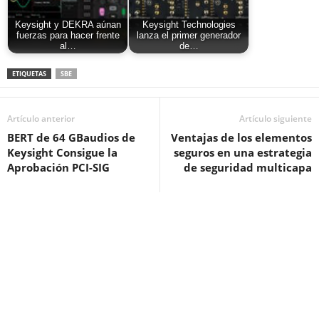
Keysight y DEKRA aúnan
Keysight Technologies
fuerzas para hacer frente
lanza el primer generador
al…
de…
ETIQUETAS
SBE
Artículo anterior
Artículo siguiente
BERT de 64 GBaudios de
Ventajas de los elementos
Keysight Consigue la
seguros en una estrategia
Aprobación PCI-SIG
de seguridad multicapa