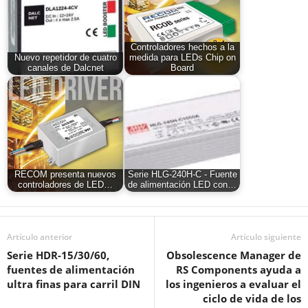
Controladores hechos a la
Nuevo repetidor de cuatro
medida para LEDs Chip on
canales de Dalcnet
Board
RECOM presenta nuevos
Serie HLG-240H-C - Fuente
controladores de LED…
de alimentación LED con…
Artículo anterior
Artículo siguiente
Serie HDR-15/30/60,
Obsolescence Manager de
fuentes de alimentación
RS Components ayuda a
ultra finas para carril DIN
los ingenieros a evaluar el
ciclo de vida de los