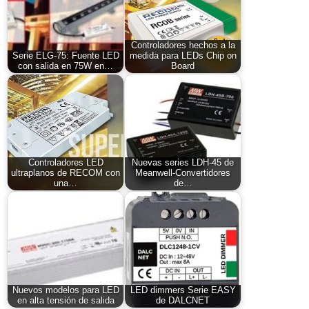
Controladores hechos a la
Serie ELG-75: Fuente LED
medida para LEDs Chip on
con salida en 75W en…
Board
Controladores LED
Nuevas series LDH-45 de
ultraplanos de RECOM con
Meanwell-Convertidores
una…
de…
Nuevos modelos para LED
LED dimmers Serie EASY
en alta tensión de salida
de DALCNET