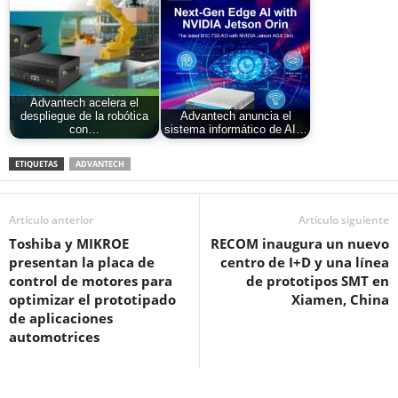
Advantech acelera el
despliegue de la robótica
Advantech anuncia el
con…
sistema informático de AI…
ETIQUETAS
ADVANTECH
Artículo anterior
Artículo siguiente
Toshiba y MIKROE
RECOM inaugura un nuevo
presentan la placa de
centro de I+D y una línea
control de motores para
de prototipos SMT en
optimizar el prototipado
Xiamen, China
de aplicaciones
automotrices