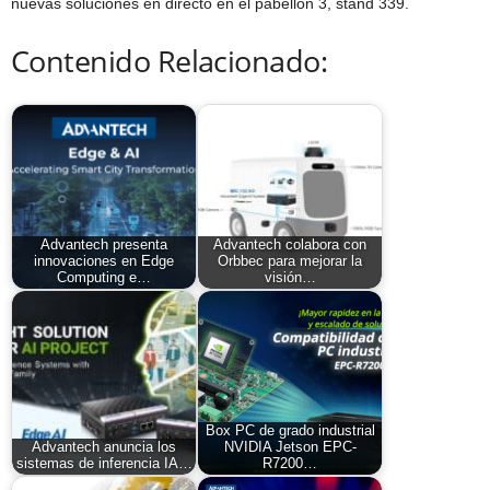
nuevas soluciones en directo en el pabellón 3, stand 339.
Contenido Relacionado:
Advantech presenta
Advantech colabora con
innovaciones en Edge
Orbbec para mejorar la
Computing e…
visión…
Box PC de grado industrial
Advantech anuncia los
NVIDIA Jetson EPC-
sistemas de inferencia IA…
R7200…