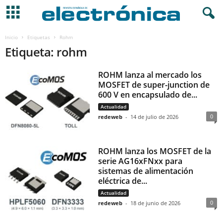
Inicio
Etiquetas
Rohm
Etiqueta: rohm
ROHM lanza al mercado los
MOSFET de super-junction de
600 V en encapsulado de...
Actualidad
0
redeweb
-
14 de julio de 2026
ROHM lanza los MOSFET de la
serie AG16xFNxx para
sistemas de alimentación
eléctrica de...
Actualidad
0
redeweb
-
18 de junio de 2026