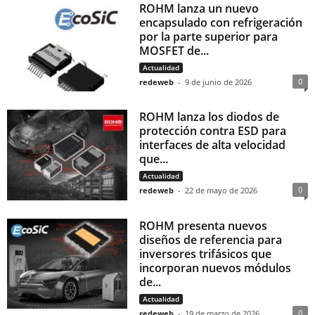
ROHM lanza un nuevo
encapsulado con refrigeración
por la parte superior para
MOSFET de...
Actualidad
0
redeweb
-
9 de junio de 2026
ROHM lanza los diodos de
protección contra ESD para
interfaces de alta velocidad
que...
Actualidad
0
redeweb
-
22 de mayo de 2026
ROHM presenta nuevos
diseños de referencia para
inversores trifásicos que
incorporan nuevos módulos
de...
Actualidad
0
redeweb
-
19 de marzo de 2026