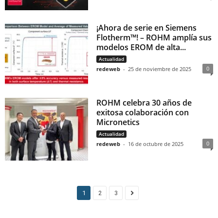
¡Ahora de serie en Siemens
Flotherm™! – ROHM amplía sus
modelos EROM de alta...
Actualidad
0
redeweb
-
25 de noviembre de 2025
ROHM celebra 30 años de
exitosa colaboración con
Micronetics
Actualidad
0
redeweb
-
16 de octubre de 2025
1
2
3