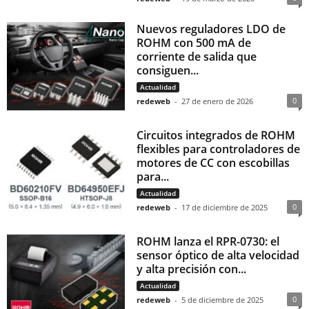
Nuevos reguladores LDO de
ROHM con 500 mA de
corriente de salida que
consiguen...
Actualidad
0
redeweb
-
27 de enero de 2026
Circuitos integrados de ROHM
flexibles para controladores de
motores de CC con escobillas
para...
Actualidad
0
redeweb
-
17 de diciembre de 2025
ROHM lanza el RPR-0730: el
sensor óptico de alta velocidad
y alta precisión con...
Actualidad
0
redeweb
-
5 de diciembre de 2025