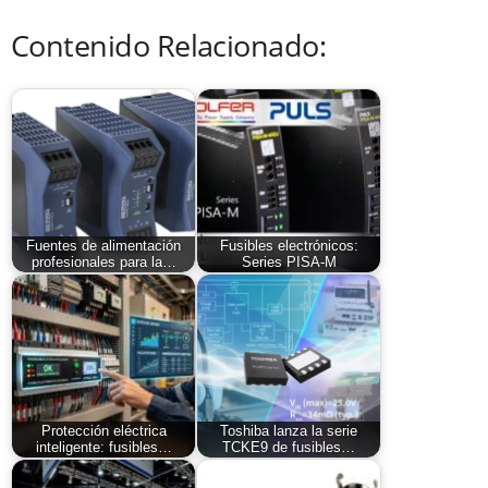
Contenido Relacionado:
Fuentes de alimentación
Fusibles electrónicos:
profesionales para la…
Series PISA-M
Protección eléctrica
Toshiba lanza la serie
inteligente: fusibles…
TCKE9 de fusibles…