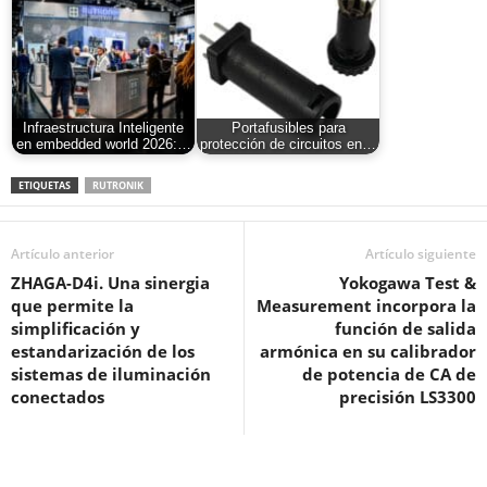
Infraestructura Inteligente
Portafusibles para
en embedded world 2026:…
protección de circuitos en…
ETIQUETAS
RUTRONIK
Artículo anterior
Artículo siguiente
ZHAGA-D4i. Una sinergia
Yokogawa Test &
que permite la
Measurement incorpora la
simplificación y
función de salida
estandarización de los
armónica en su calibrador
sistemas de iluminación
de potencia de CA de
conectados
precisión LS3300