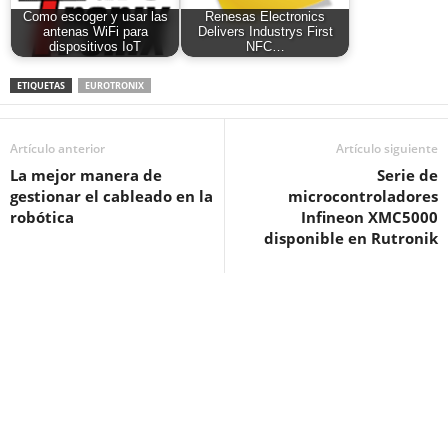
Como escoger y usar las
Renesas Electronics
antenas WiFi para
Delivers Industrys First
dispositivos IoT
NFC…
ETIQUETAS
EUROTRONIX
Artículo anterior
Artículo siguiente
La mejor manera de
Serie de
gestionar el cableado en la
microcontroladores
robótica
Infineon XMC5000
disponible en Rutronik