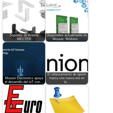
Soportes de Antena
Disponibles actualmente en
MECTER
Mouser: Módulos…
El relanzamiento de Ignion
Mouser Electronics apoya
marca una nueva era en
el desarrollo del IoT con…
la…