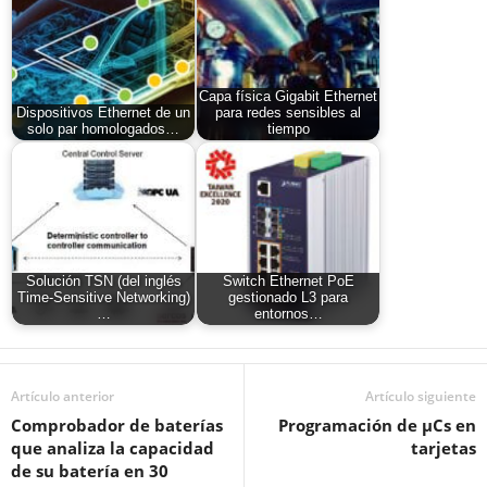
Capa física Gigabit Ethernet
Dispositivos Ethernet de un
para redes sensibles al
solo par homologados…
tiempo
Solución TSN (del inglés
Switch Ethernet PoE
Time-Sensitive Networking)
gestionado L3 para
…
entornos…
Artículo anterior
Artículo siguiente
Comprobador de baterías
Programación de µCs en
que analiza la capacidad
tarjetas
de su batería en 30