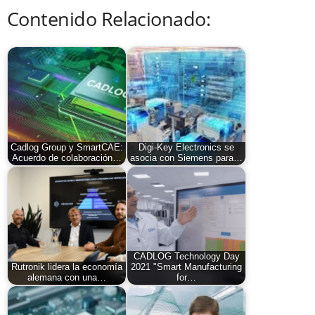
Contenido Relacionado:
Cadlog Group y SmartCAE:
Digi-Key Electronics se
Acuerdo de colaboración…
asocia con Siemens para…
CADLOG Technology Day
Rutronik lidera la economía
2021 "Smart Manufacturing
alemana con una…
for…