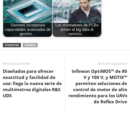
Siemens incorporará
Los montadores de PCBs
capacidades avanzadas de
ponen el big data al
gestión…
servicio…
ETIQUETAS
SIEMENS
Artículo anterior
Artículo siguiente
Diseñados para ofrecer
Infineon OptiMOS™ de 80
exactitud y facilidad de
V y 100 V, y MOTIX™
uso: llega la nueva serie de
permiten soluciones de
multímetros digitales R&S
control de motor de alto
UDS
rendimiento para los UAVs
de Reflex Drive