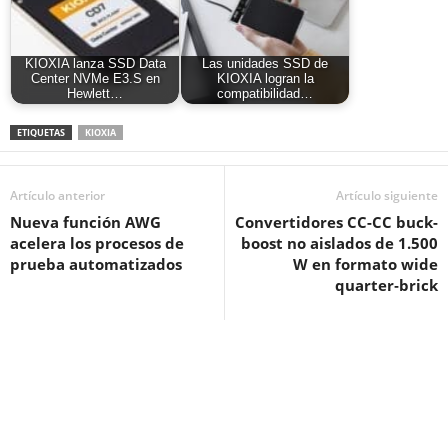
KIOXIA lanza SSD Data
Las unidades SSD de
Center NVMe E3.S en
KIOXIA logran la
Hewlett…
compatibilidad…
ETIQUETAS
KIOXIA
Artículo anterior
Artículo siguiente
Nueva función AWG
Convertidores CC-CC buck-
acelera los procesos de
boost no aislados de 1.500
prueba automatizados
W en formato wide
quarter‑brick