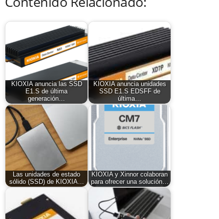
Contenido Relacionado:
KIOXIA anuncia las SSD
KIOXIA anuncia unidades
E1.S de última
SSD E1.S EDSFF de
generación…
última…
Las unidades de estado
KIOXIA y Xinnor colaboran
sólido (SSD) de KIOXIA…
para ofrecer una solución…