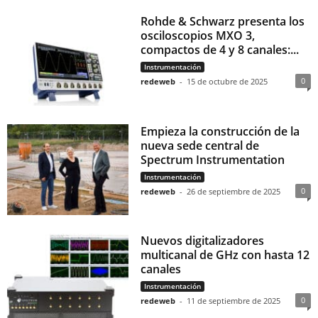
Rohde & Schwarz presenta los
osciloscopios MXO 3,
compactos de 4 y 8 canales:...
Instrumentación
0
redeweb
-
15 de octubre de 2025
Empieza la construcción de la
nueva sede central de
Spectrum Instrumentation
Instrumentación
0
redeweb
-
26 de septiembre de 2025
Nuevos digitalizadores
multicanal de GHz con hasta 12
canales
Instrumentación
0
redeweb
-
11 de septiembre de 2025