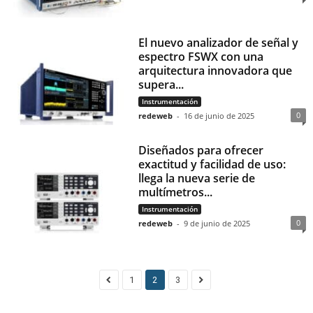
El nuevo analizador de señal y
espectro FSWX con una
arquitectura innovadora que
supera...
Instrumentación
0
redeweb
-
16 de junio de 2025
Diseñados para ofrecer
exactitud y facilidad de uso:
llega la nueva serie de
multímetros...
Instrumentación
0
redeweb
-
9 de junio de 2025
1
2
3