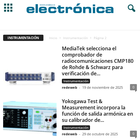
AUTOMOCIÓN
ELEC. DE CONSUMO
ELEC. INDUSTRIAL
ENERGÍA
ENSEÑANZA
I+D
INFORMÁTICA
INGENIERÍA
INSTRUMENTACIÓN
IOT
LED LIGHTING
MAKERS
OTROS
SEMICONDUCTORES
INSTRUMENTACIÓN
TELECOMUNICACIONES
Inicio
Instrumentación
Página 2
MediaTek selecciona el
comprobador de
radiocomunicaciones CMP180
de Rohde & Schwarz para
verificación de...
Instrumentación
0
redeweb
-
19 de noviembre de 2025
Yokogawa Test &
Measurement incorpora la
función de salida armónica en
su calibrador de...
Instrumentación
0
redeweb
-
29 de octubre de 2025