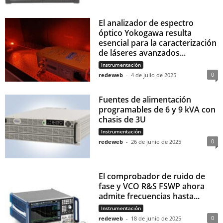
El analizador de espectro
óptico Yokogawa resulta
esencial para la caracterización
de láseres avanzados...
Instrumentación
0
redeweb
-
4 de julio de 2025
Fuentes de alimentación
programables de 6 y 9 kVA con
chasis de 3U
Instrumentación
0
redeweb
-
26 de junio de 2025
El comprobador de ruido de
fase y VCO R&S FSWP ahora
admite frecuencias hasta...
Instrumentación
0
redeweb
-
18 de junio de 2025