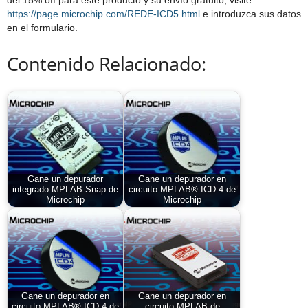
https://page.microchip.com/REDE-ICD5.html
e introduzca sus datos
en el formulario.
Contenido Relacionado:
Gane un depurador
Gane un depurador en
integrado MPLAB Snap de
circuito MPLAB® ICD 4 de
Microchip
Microchip
Gane un depurador en
Gane un depurador en
circuito MPLAB® ICD 4 de
circuito MPLAB de