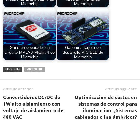
Microchip
Microchip
Gane un depurador en
Gane una tarjeta de
circuito MPLAB PICkit 4 de
desarrollo PIC-BLE de
Microchip
Microchip
ETIQUETAS
MICROCHIP
Artículo anterior
Artículo siguiente
Convertidores DC/DC de
Optimización de costes en
1W alto aislamiento con
sistemas de control para
voltaje de aislamiento de
iluminación. ¿Sistemas
480 VAC
cableados o inalámbricos?