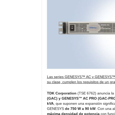
c
t
r
ó
n
i
c
a
Las series GENESYS™ AC y GENESYS™ AC
su clase, cumplen los requisitos de un g
TDK Corporation
(TSE 6762) anuncia la 
(GAC) y GENESYS™ AC PRO (GAC-PR
kVA
, que suponen una expansión significa
GENESYS
de 750 W a 90 kW
. Con una a
máxima densidad de potencia
con func