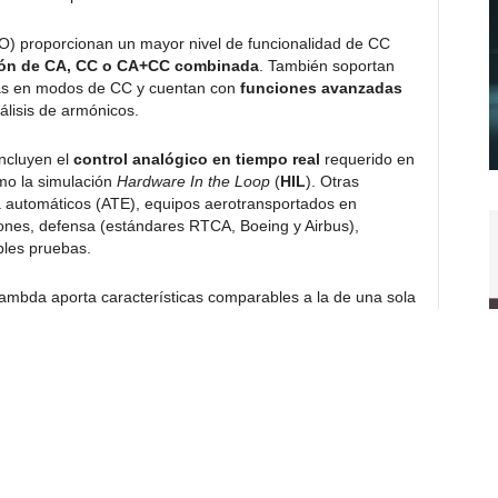
proporcionan un mayor nivel de funcionalidad de CC
ón de CA, CC o CA+CC combinada
. También soportan
das en modos de CC y cuentan con
funciones avanzadas
lisis de armónicos.
ncluyen el
control analógico en tiempo real
requerido en
mo la simulación
Hardware In the Loop
(
HIL
). Otras
automáticos (ATE), equipos aerotransportados en
iones, defensa (estándares RTCA, Boeing y Airbus),
bles pruebas.
mbda aporta características comparables a la de una sola
den combinar las nuevas series de 2 y 3 kVA para
cer salidas de múltiples fases. Resulta posible realizar los
so de una
pantalla táctil capacitiva
, que dota de mayor
tores mecánicos. Se pueden utilizar múltiples
idiomas
,
l, francés, inglés y japonés.
232, RS485 y programación/monitorización analógica, con
moto (incluido) permite al usuario disponer de control