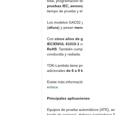
total, programación de secuencias y la op
pruebas IEC, aeroespaciales y marinas
tiempo de prueba y el coste con respecto 
Los modelos GAC02 y GAC03 miden
423
(
altura
) y pesan
menos de 8 kg
.
Con
cinco años de garantía
, las series
IEC/EN/UL 61010-1
con
Marcado CE y 
RoHS
. También cumplen los estándares
conducida y radiada.
TDK-Lambda tiene previsto seguir amplia
adicionales
de 6 a 9 kVA
.
Existe más información de las fuentes d
enlace
.
Principales aplicaciones
Equipos de prueba automáticos (ATE), avi
bordo de aviones), defensa (estándares 