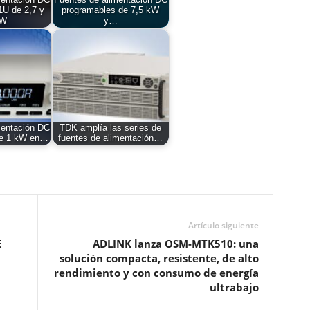
mentación DC
Fuentes de alimentación DC
1U de 2,7 y
programables de 7,5 kW
kW
y…
mentación DC
TDK amplía las series de
de 1 kW en…
fuentes de alimentación…
Artículo siguiente
E
ADLINK lanza OSM-MTK510: una
solución compacta, resistente, de alto
rendimiento y con consumo de energía
ultrabajo