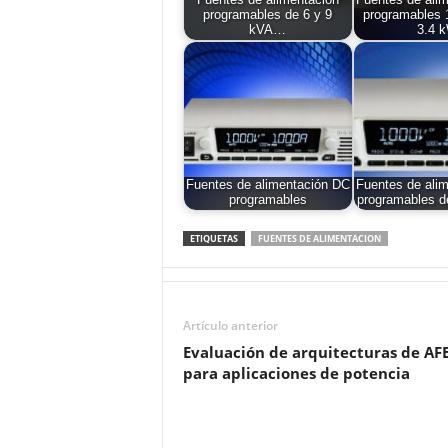
Fuentes de alimentación
Fuentes de ali
programables de 6 y 9
programables 
kVA…
3.4 
Fuentes de alimentación DC
Fuentes de ali
programables
programables 
ETIQUETAS
FUENTES DE ALIMENTACION
Artículo anterior
Evaluación de arquitecturas de AF
para aplicaciones de potencia