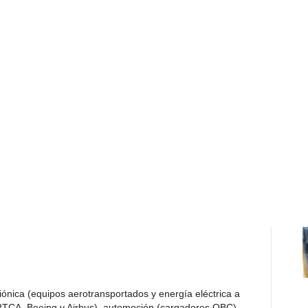
ción de utilizar estándares de test preprogramados para
. Estos estándares contribuyen a reducir drásticamente el
a las configuraciones manuales tradicionales.
 mm (ancho) x 544,5 mm (profundidad) x 43,6 mm – 1U
 GAC y GAC-PRO tienen las certificaciones de seguridad
UKCA
para las directivas de
Baja Tensión (LV), EMC y
IEC/EN 61204-3
para inmunidad de EMC y EMI (Clase A)
ndo la línea GENESYS AC con niveles de potencia
e alimentación de las series GAC02 and GAC03 en este
ónica (equipos aerotransportados y energía eléctrica a
RTCA, Boeing y Airbus), automoción (cargadores OBC),