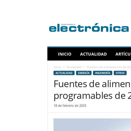
R
e
v
i
s
t
a
INICIO
ACTUALIDAD
ARTÍCU
E
s
Inicio
Actualidad
Fuentes de alimentación de CA 
p
ACTUALIDAD
ENERGÍA
INGENIERÍA
OTROS
a
Fuentes de alimen
ñ
o
programables de 2
l
a
18 de febrero de 2025
d
e
E
l
e