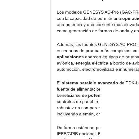
Los modelos GENESYS AC-Pro (GAC-PRO) 
con la capacidad de permitir una
operaci
una potencia y una corriente más eleva
como generación de formas de onda y aná
Además, las fuentes GENESYS AC-PRO i
escenarios de prueba más complejos, co
aplicaciones
abarcan equipos de prueba 
aviónica, energía eléctrica a bordo de av
automoción, electromovilidad e innumera
El
sistema paralelo avanzado
de TDK-La
fuente de alimentación. Los usuarios pue
beneficiarse de
potencia adicional
y ofre
controles de panel frontal mediante el u
robustez en comparación con los interrup
incluyendo alemán, chino, coreano, españo
De forma estándar, poseen LAN, USB, RS
IEEE/GPIB opcional. El software de GUI re