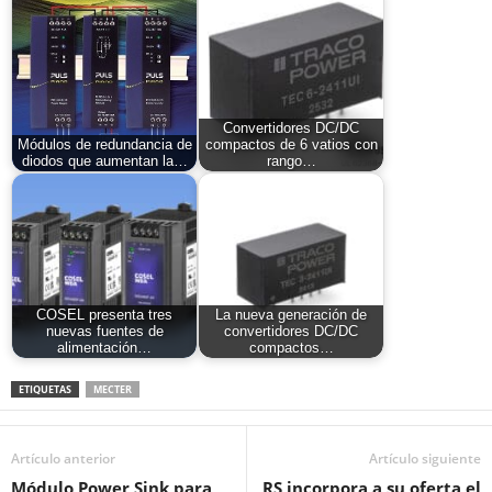
Convertidores DC/DC
Módulos de redundancia de
compactos de 6 vatios con
diodos que aumentan la…
rango…
COSEL presenta tres
La nueva generación de
nuevas fuentes de
convertidores DC/DC
alimentación…
compactos…
ETIQUETAS
MECTER
Artículo anterior
Artículo siguiente
Módulo Power Sink para
RS incorpora a su oferta el