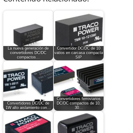
La nueva generación de
Convertidor DC/DC de 10
convertidores DC/DC
vatios en carcasa compacta
compactos…
SIP
Convertidores ferroviarios
Convertidores DC/DC de
DC/DC compactos de 10,
1W alto aislamiento con…
30…