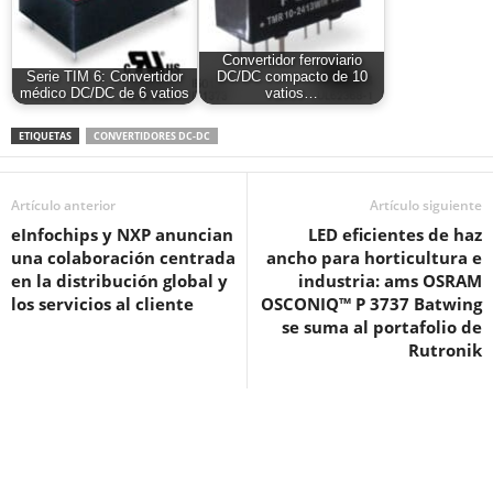
Convertidor ferroviario
Serie TIM 6: Convertidor
DC/DC compacto de 10
médico DC/DC de 6 vatios
vatios…
ETIQUETAS
CONVERTIDORES DC-DC
Artículo anterior
Artículo siguiente
eInfochips y NXP anuncian
LED eficientes de haz
una colaboración centrada
ancho para horticultura e
en la distribución global y
industria: ams OSRAM
los servicios al cliente
OSCONIQ™ P 3737 Batwing
se suma al portafolio de
Rutronik