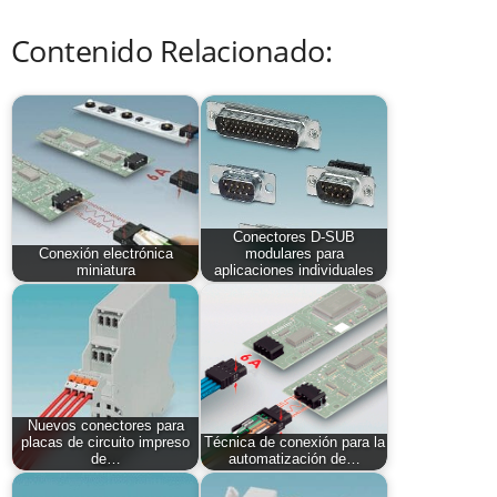
Contenido Relacionado:
Conectores D-SUB
Conexión electrónica
modulares para
miniatura
aplicaciones individuales
Nuevos conectores para
placas de circuito impreso
Técnica de conexión para la
de…
automatización de…