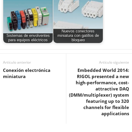
Nuevos conectores
Sistemas de envolventes
miniatura con gatillos de
para equipos eléctricos
bloqueo
Artículo anterior
Artículo siguiente
Conexión electrónica
Embedded World 2014:
miniatura
RIGOL presented a new
high-performance, cost-
attractive DAQ
(DMM/multiplexer) system
featuring up to 320
channels for flexible
applications