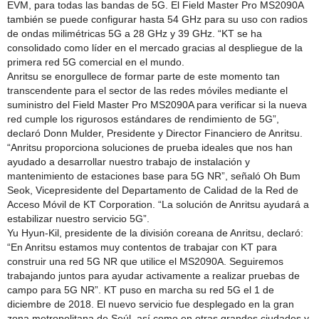
EVM, para todas las bandas de 5G. El Field Master Pro MS2090A
también se puede configurar hasta 54 GHz para su uso con radios
de ondas milimétricas 5G a 28 GHz y 39 GHz. “KT se ha
consolidado como líder en el mercado gracias al despliegue de la
primera red 5G comercial en el mundo.
Anritsu se enorgullece de formar parte de este momento tan
transcendente para el sector de las redes móviles mediante el
suministro del Field Master Pro MS2090A para verificar si la nueva
red cumple los rigurosos estándares de rendimiento de 5G”,
declaró Donn Mulder, Presidente y Director Financiero de Anritsu.
“Anritsu proporciona soluciones de prueba ideales que nos han
ayudado a desarrollar nuestro trabajo de instalación y
mantenimiento de estaciones base para 5G NR”, señaló Oh Bum
Seok, Vicepresidente del Departamento de Calidad de la Red de
Acceso Móvil de KT Corporation. “La solución de Anritsu ayudará a
estabilizar nuestro servicio 5G”.
Yu Hyun-Kil, presidente de la división coreana de Anritsu, declaró:
“En Anritsu estamos muy contentos de trabajar con KT para
construir una red 5G NR que utilice el MS2090A. Seguiremos
trabajando juntos para ayudar activamente a realizar pruebas de
campo para 5G NR”. KT puso en marcha su red 5G el 1 de
diciembre de 2018. El nuevo servicio fue desplegado en la gran
zona metropolitana de Seúl, así como en otras grandes ciudades y