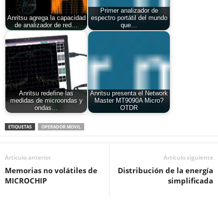
Primer analizador de
Anritsu agrega la capacidad
espectro portátil del mundo
de analizador de red…
que…
Anritsu redefine las
Anritsu presenta el Network
medidas de microondas y
Master MT9090A Micro?
ondas…
OTDR
ETIQUETAS
OPERADOR MOVIL
Artículo anterior
Artículo siguiente
Memorias no volátiles de
Distribución de la energía
MICROCHIP
simplificada