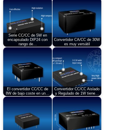
Serie CC/CC de 5W en
encapsulado DIP24 con
Convertidor CA/CC de 30W
rango de…
es muy versátil
El convertidor CC/CC de
Convertidor CC/CC Aislado
8W de bajo coste en un…
y Regulado de 1W tiene…