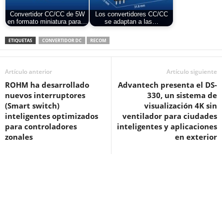
Convertidor CC/CC de 5W
Los convertidores CC/CC
en formato miniatura para…
se adaptan a las…
ETIQUETAS
CONVERTIDOR DC
RECOM
Artículo anterior
Artículo siguiente
ROHM ha desarrollado
Advantech presenta el DS-
nuevos interruptores
330, un sistema de
(Smart switch)
visualización 4K sin
inteligentes optimizados
ventilador para ciudades
para controladores
inteligentes y aplicaciones
zonales
en exterior