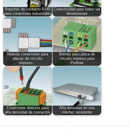
Soportes de contacto RJ45
Conectividad para todas las
para conectores industriales
dimensiones
Nuevos conectores para
Bornes para placa de
placas de circuito
circuito impreso para
impreso…
Profinet
Conectores directos para
Alta densidad en una
alta densidad de contactos
interfaz resistente