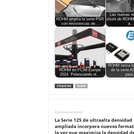
Las nuevas re
ROHM amplía la serie PSR
shunt de ROHM 
con resistencias de…
a…
ROHM lanza 
ROHM en PCIM Europe
de la serie 
2024: Potenciando el…
par
ETIQUETAS
ROHM
Artículo anterior
La Serie 125 de ultraalta densidad
ampliada incorpora nuevos format
la vez que maximiza la densidad d