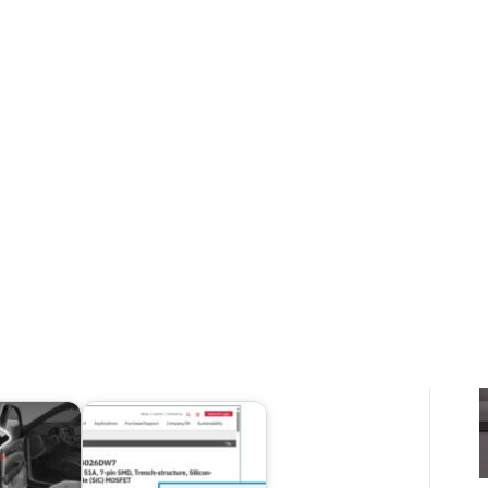
 productos EROM, que ahora se ofrece junto con la
serie
 una alta precisión tanto para la temperatura superficial
a, con una desviación de medición de ±5 %. Esto permite
o a las condiciones de funcionamiento reales. Esto mejora
ase de diseño térmico y aumenta la eficiencia general del
mcenter™ Flotherm™, los modelos también facilitan el
entre los fabricantes de componentes y sistemas. Esto
ecisas y eficientes, manteniendo la confidencialidad de la
tividades de diseño y desarrollo de sus clientes mediante
os de simulación avanzados.
o: