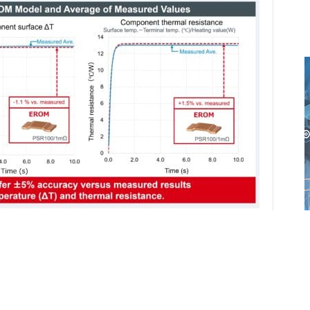
OM (BCI-ROM integrable) para resistencias shunt y los
 Los nuevos modelos ahora también se incluyen de serie en
ware para el análisis térmico de la electrónica.
an con frecuencia en aplicaciones automotrices e
te de alta precisión y su alta fiabilidad son muy valoradas.