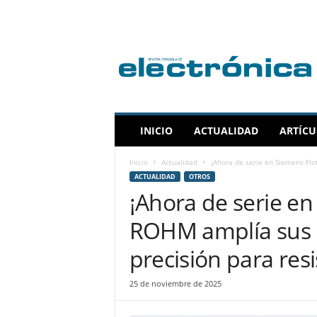
R
e
v
i
s
t
a
INICIO
ACTUALIDAD
ARTÍCU
E
s
Inicio
Actualidad
¡Ahora de serie en Siemens F
p
ACTUALIDAD
OTROS
a
¡Ahora de serie e
ñ
o
ROHM amplía sus 
l
a
precisión para res
d
e
25 de noviembre de 2025
E
l
e