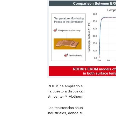
c
t
r
ó
n
i
c
a
ROHM ha ampliado su gama de modelos ER
ha puesto a disposición en su sitio web.
Simcenter™ Flotherm™* de Siemens, el soft
Las resistencias shunt de ROHM se utiliz
industriales, donde su medición de corrien