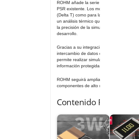
ROHM añade la
serie PMR
a su línea de
PSR
existente. Los modelos EROM alcanzan
(Delta T) como para la resistencia térmic
un análisis térmico que se aproxima much
la precisión de la simulación durante la f
desarrollo.
Gracias a su integración estándar con Si
intercambio de datos de análisis térmico 
permite realizar simulaciones altamente pr
información protegida.
ROHM seguirá ampliando su apoyo a las ac
componentes de alto rendimiento y model
Contenido Relacionad