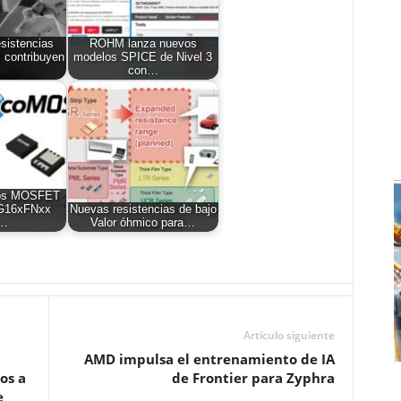
sistencias
ROHM lanza nuevos
contribuyen
modelos SPICE de Nivel 3
con…
los MOSFET
AG16xFNxx
Nuevas resistencias de bajo
a…
Valor óhmico para…
Artículo siguiente
AMD impulsa el entrenamiento de IA
os a
de Frontier para Zyphra
e