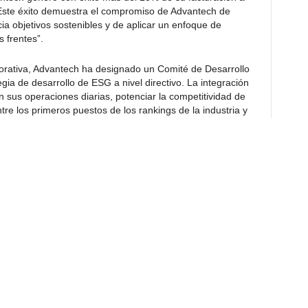
 Este éxito demuestra el compromiso de Advantech de
ia objetivos sostenibles y de aplicar un enfoque de
 frentes”.
orativa, Advantech ha designado un Comité de Desarrollo
gia de desarrollo de ESG a nivel directivo. La integración
en sus operaciones diarias, potenciar la competitividad de
re los primeros puestos de los rankings de la industria y
a «Evaluación de Gobernanza Corporativa» de este año para
 resultados de la decisión estratégica de Advantech de
Los objetivos futuros de Advantech pasan por mantener su
idad: «Operaciones respetuosas con el medio ambiente»,
 y «Bienestar de los empleados e iniciativas benéficas».
 controlados de Advantech tienen como objetivo obtener
onsistente que la permitan consolidarse como una sólida
Advantech realizó un estudio para valorar sus emisiones
tificación ISO 14067 para la huella de carbono de sus
año. Para abordar la creciente preocupación por la
idades AIoT con el fin de identificar oportunidades, evaluar
 involucrar al personal en proyectos prácticos de