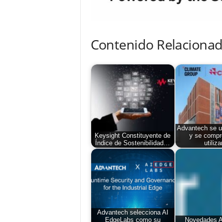
Contenido Relacionad
Advantech se u
Keysight Constituyente de
y se compr
Índice de Sostenibilidad…
utiliz
Advantech selecciona AI
EdgeLabs como su
Novedades A