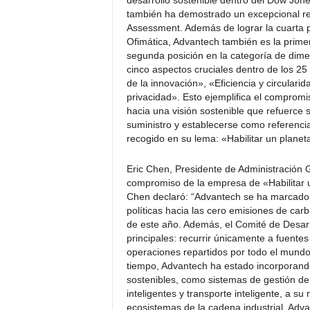
desarrollo sostenible dentro del Dow Jone
también ha demostrado un excepcional ren
Assessment. Además de lograr la cuarta p
Ofimática, Advantech también es la prim
segunda posición en la categoría de dime
cinco aspectos cruciales dentro de los 25 c
de la innovación», «Eficiencia y circulari
privacidad». Esto ejemplifica el comprom
hacia una visión sostenible que refuerce 
suministro y establecerse como referencia
recogido en su lema: «Habilitar un planeta
Eric Chen, Presidente de Administración 
compromiso de la empresa de «Habilitar u
Chen declaró: “Advantech se ha marcado 
políticas hacia las cero emisiones de car
de este año. Además, el Comité de Desarro
principales: recurrir únicamente a fuente
operaciones repartidos por todo el mundo
tiempo, Advantech ha estado incorporando
sostenibles, como sistemas de gestión de e
inteligentes y transporte inteligente, a s
ecosistemas de la cadena industrial, Adv