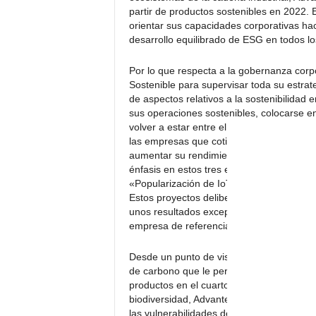
partir de productos sostenibles en 2022.
orientar sus capacidades corporativas hac
desarrollo equilibrado de ESG en todos los
Por lo que respecta a la gobernanza corp
Sostenible para supervisar toda su estrate
de aspectos relativos a la sostenibilidad 
sus operaciones sostenibles, colocarse ent
volver a estar entre el 5% más alto de l
las empresas que cotizan en bolsa son los
aumentar su rendimiento en ámbito ESG. 
énfasis en estos tres ejes de sostenibil
«Popularización de IoT por el bien común”
Estos proyectos deliberados, metódicos y
unos resultados excepcionales de forma c
empresa de referencia.
Desde un punto de vista medioambiental, 
de carbono que le permitió obtener la cer
productos en el cuarto trimestre de este 
biodiversidad, Advantech utiliza sus capac
las vulnerabilidades de la biodiversidad e