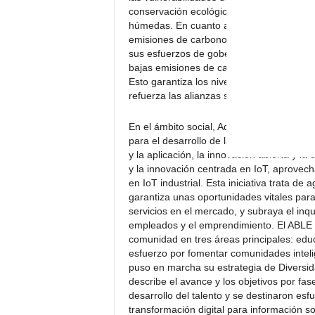
conservación ecológica como la recupera
húmedas. En cuanto a iniciativas de prod
emisiones de carbono gracias al uso de 
sus esfuerzos de gobernanza de proveed
bajas emisiones de carbono e implementa
Esto garantiza los niveles de ESG de form
refuerza las alianzas sostenibles y supo
En el ámbito social, Advantech colabora co
para el desarrollo de la «Cocreación de c
y la aplicación, la innovación abierta y l
y la innovación centrada en IoT, aprovech
en IoT industrial. Esta iniciativa trata de 
garantiza unas oportunidades vitales par
servicios en el mercado, y subraya el in
empleados y el emprendimiento. El ABLE 
comunidad en tres áreas principales: educ
esfuerzo por fomentar comunidades inteli
puso en marcha su estrategia de Diversida
describe el avance y los objetivos por fas
desarrollo del talento y se destinaron es
transformación digital para información so