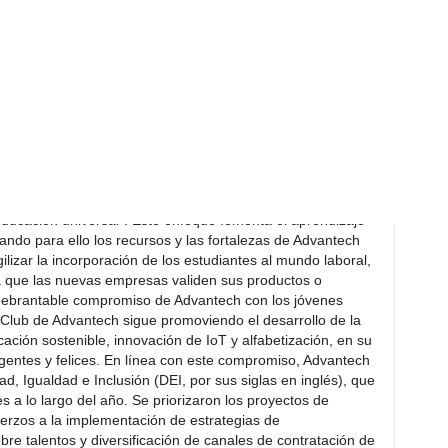
ción de bosques costeros y la adopción de zonas
uctos verdes y prácticas sostenibles, Advantech reduce sus
materiales de embalaje ecológicos. También ha potenciado
ores, promoviendo una cadena de suministro verde y con
ndo planes de mejora entre sus principales proveedores.
a consistente a lo largo de toda la cadena de suministro,
ne un avance hacia una cadena de suministro sostenible.
n el entorno industrial, público, académico e investigador
adenas de valor» mediante la «Integración del aprendizaje
a educación universal”. Este enfoque fomenta el aprendizaje
ando para ello los recursos y las fortalezas de Advantech
agilizar la incorporación de los estudiantes al mundo laboral,
a que las nuevas empresas validen sus productos o
quebrantable compromiso de Advantech con los jóvenes
Club de Advantech sigue promoviendo el desarrollo de la
ación sostenible, innovación de IoT y alfabetización, en su
gentes y felices. En línea con este compromiso, Advantech
d, Igualdad e Inclusión (DEI, por sus siglas en inglés), que
es a lo largo del año. Se priorizaron los proyectos de
fuerzos a la implementación de estrategias de
bre talentos y diversificación de canales de contratación de