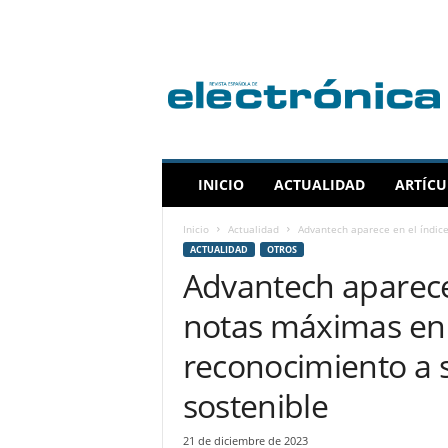
R
e
v
i
s
t
a
INICIO
ACTUALIDAD
ARTÍCU
E
s
Inicio
Actualidad
Advantech aparece en el índice
p
ACTUALIDAD
OTROS
a
Advantech aparece 
ñ
o
notas máximas en 
l
a
reconocimiento a s
d
e
sostenible
E
l
21 de diciembre de 2023
e