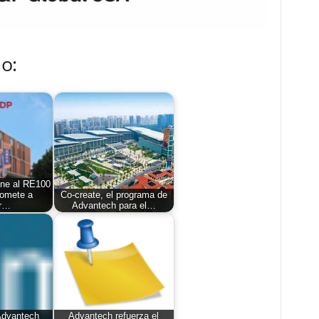
o:
ne al RE100
omete a
Co-create, el programa de
ar…
Advantech para el…
dvantech
Advantech refuerza el