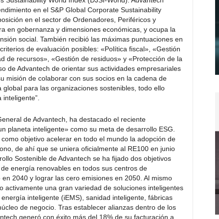
s Sustainability World Index (DJSI-World). Advantech
dimiento en el S&P Global Corporate Sustainability
osición en el sector de Ordenadores, Periféricos y
era en gobernanza y dimensiones económicas, y ocupa la
nsión social. También recibió las máximas puntuaciones en
riterios de evaluación posibles: «Política fiscal», «Gestión
dad de recursos», «Gestión de residuos» y «Protección de la
iso de Advantech de orientar sus actividades empresariales
su misión de colaborar con sus socios en la cadena de
 global para las organizaciones sostenibles, todo ello
 inteligente”.
General de Advantech, ha destacado el reciente
n planeta inteligente» como su meta de desarrollo ESG.
como objetivo acelerar en todo el mundo la adopción de
bono, de ahí que se uniera oficialmente al RE100 en junio
llo Sostenible de Advantech se ha fijado dos objetivos
s de energía renovables en todos sus centros de
 en 2040 y lograr las cero emisiones en 2050. Al mismo
 activamente una gran variedad de soluciones inteligentes
nergía inteligente (iEMS), sanidad inteligente, fábricas
u núcleo de negocio. Tras establecer alianzas dentro de los
antech generó con éxito más del 18% de su facturación a