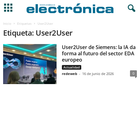
Inicio
Etiquetas
User2User
Etiqueta: User2User
User2User de Siemens: la IA da
forma al futuro del sector EDA
europeo
Actualidad
0
redeweb
-
16 de junio de 2026