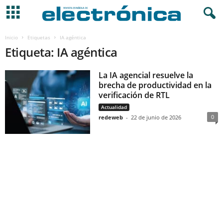
Inicio
Etiquetas
IA agéntica
Etiqueta: IA agéntica
La IA agencial resuelve la
brecha de productividad en la
verificación de RTL
Actualidad
0
redeweb
-
22 de junio de 2026