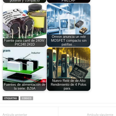
potente y compacto
PMLCAP
Omron anuncia un relé
Fuente para carril de 240W:
MOSFET compacto sin
PIC240.241D
patillas…
Nuevo Relé de de Alto
Fuentes de alimentación de
Rendimiento de 4 Polos
la serie: BZ6A
para…
ETIQUETAS
CODICO
Artículo anterior
Artículo siguiente