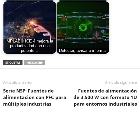
MPLAB® ICE 4 mejora la
productividad con una
potente…
Detectar, avisar e informar
ETIQUETAS
MICROCHIP
Artículo anterior
Artículo siguiente
Serie NSP: Fuentes de
Fuentes de alimentación
alimentación con PFC para
de 3.500 W con formato 1U
múltiples industrias
para entornos industriales