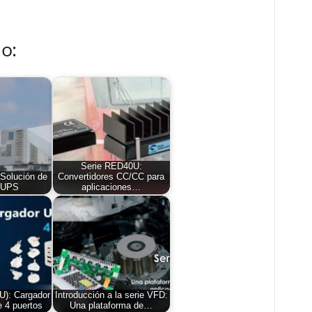
o:
Serie RED40U:
Solución de
Convertidores CC/CC para
 UPS
aplicaciones…
U): Cargador
Introducción a la serie VFD:
 4 puertos
Una plataforma de…