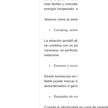
más fáciles y cómodas. Ya sea acampando,
energía inesperado, es necesario contar 
Veamos cómo la serie ES-S se adapta a di
Camping, actividades al aire libre y
La estación portátil alimenta luces, utensi
se combina con un panel solar, se podrá re
caravana, es perfecta para los sistemas d
estacione.
Eventos o reuniones al aire libre:
Desde barbacoas en el jardín hasta pequeñ
fiable puede marcar la diferencia. La ser
desordenados ni generadores ruidosos. Ma
Respaldo de emergencia:
Cuando la electricidad se corta de repente