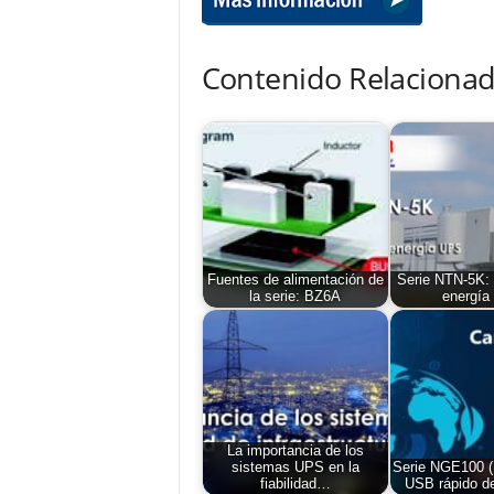
Contenido Relacionad
Fuentes de alimentación de
Serie NTN-5K: 
la serie: BZ6A
energía
La importancia de los
sistemas UPS en la
Serie NGE100 (
fiabilidad…
USB rápido de