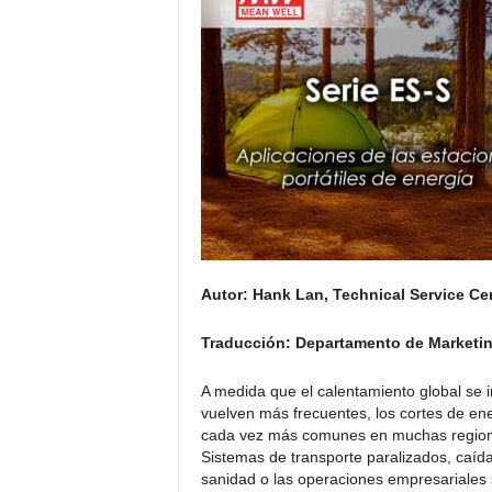
c
t
r
ó
n
i
c
a
Autor: Hank Lan, Technical Service 
Traducción: Departamento de Marketi
A medida que el calentamiento global se 
vuelven más frecuentes, los cortes de en
cada vez más comunes en muchas regiones,
Sistemas de transporte paralizados, caída
sanidad o las operaciones empresariales 