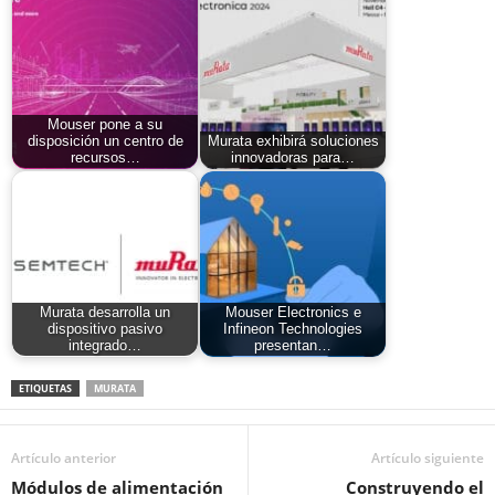
Mouser pone a su
disposición un centro de
Murata exhibirá soluciones
recursos…
innovadoras para…
Murata desarrolla un
Mouser Electronics e
dispositivo pasivo
Infineon Technologies
integrado…
presentan…
ETIQUETAS
MURATA
Artículo anterior
Artículo siguiente
Módulos de alimentación
Construyendo el