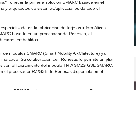
ria™ ofrecer la primera solución SMARC basada en el
 y arquitectos de sistemas/aplicaciones de todo el
specializada en la fabricación de tarjetas informáticas
MARC basado en un procesador de Renesas, el
ductores embebidos.
dor de módulos SMARC (Smart Mobility ARChitecture) ya
 mercado. Su colaboración con Renesas le permite ampliar
s con el lanzamiento del módulo TRIA SM2S-G3E SMARC,
en el procesador RZ/G3E de Renesas disponible en el
cesador RZ/G3E recientemente presentado por Renesas,
® Cortex®-A55 que funcionan a 1,8GHz, un núcleo Arm
al y una unidad de procesamiento neuronal (NPU) Arm
iada para aplicaciones que exijan una plataforma
gráficos potentes, capacidades de vídeo e IA y un amplio
ocesador incorpora la unidad de procesamiento gráfico
rocesamiento de vídeo (VPU) para 4K, además de
/G3E es capaz de ejecutar cargas de trabajo de IA