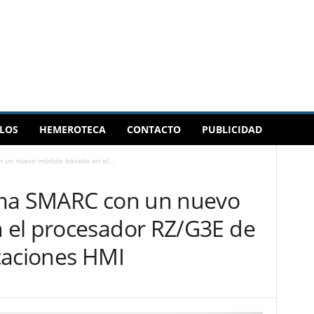
LOS
HEMEROTECA
CONTACTO
PUBLICIDAD
 un nuevo módulo basado en el...
ama SMARC con un nuevo
 el procesador RZ/G3E de
caciones HMI