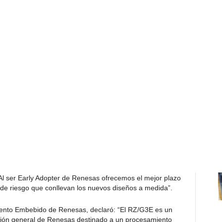
e procesador para aprendizaje automático (ML, por
para acelerar la inferencia de ML en dispositivos
 También cuenta con hasta 8GB de LPDDR4 rápida con
h, así como interfaces opcionales LVDS, MIPI-DSI y
mbién ofrece interfaces de alta velocidad como PCIe
Gigabit Ethernet.
narios productos que nos permite desarrollar nuestra
 Denzler, Senior Director, Business Line Management for
es. “Este módulo SM2S-G3E SMARC, que destaca por su
uitectos de sistemas/aplicaciones e ingenieros de diseño en
chnologies, añadió: “Es imprescindible que los expertos
n rapidez como el embebido tengan una sólida presencia
 límites continuamente proporcionando las soluciones más
esas nos permite conseguir precisamente eso con el
ser Early Adopter de Renesas ofrecemos el mejor plazo
 de riesgo que conllevan los nuevos diseños a medida”.
iento Embebido de Renesas, declaró: “El RZ/G3E es un
ción general de Renesas destinado a un procesamiento