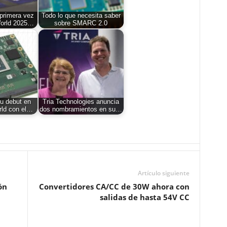
 primera vez
Todo lo que necesita saber
orld 2025…
sobre SMARC 2.0
su debut en
Tria Technologies anuncia
ld con el…
dos nombramientos en su…
Artículo siguiente
ón
Convertidores CA/CC de 30W ahora con
salidas de hasta 54V CC