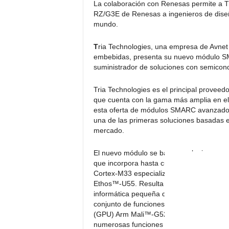
La colaboración con Renesas permite a T
RZ/G3E de Renesas a ingenieros de diseño
mundo.
T
ria Technologies, una empresa de Avnet e
embebidas, presenta su nuevo módulo S
suministrador de soluciones con semicon
Tria Technologies es el principal provee
que cuenta con la gama más amplia en el
esta oferta de módulos SMARC avanzado
una de las primeras soluciones basadas 
mercado.
El nuevo módulo se basa en el micropro
que incorpora hasta cuatro núcleos Arm
Cortex-M33 especializado para tiempo re
Ethos™-U55. Resulta especialmente aprop
informática pequeña de alto rendimiento, 
conjunto de funciones de E/S. El micropr
(GPU) Arm Mali™-G52 y una unidad de p
numerosas funciones de seguridad. El RZ