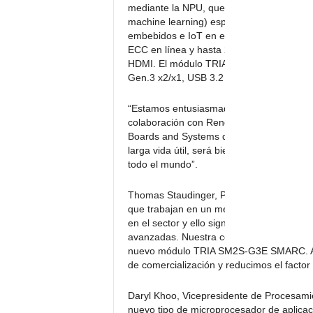
mediante la NPU, que es un nuevo tipo d
machine learning) especialmente diseñado 
embebidos e IoT en espacios reducidos.
ECC en línea y hasta 256Gb de eMMC Flas
HDMI. El módulo TRIA SM2S-G3E SMARC ta
Gen.3 x2/x1, USB 3.2 Gen 2 x 1 and Dual 
“Estamos entusiasmados con los revolucio
colaboración con Renesas”, señaló Daniel
Boards and Systems de Tria Technologi
larga vida útil, será bien acogido por arq
todo el mundo”.
Thomas Staudinger, Presidente de Tria Te
que trabajan en un mercado que crece co
en el sector y ello significa desafiar los
avanzadas. Nuestra colaboración con Ren
nuevo módulo TRIA SM2S-G3E SMARC. Al 
de comercialización y reducimos el factor
Daryl Khoo, Vicepresidente de Procesam
nuevo tipo de microprocesador de aplica