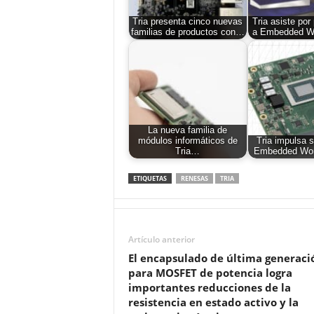
Tria presenta cinco nuevas
Tria asiste por
familias de productos con…
a Embedded W
La nueva familia de
módulos informáticos de
Tria impulsa 
Tria…
Embedded Wor
ETIQUETAS
RENESAS
TRIA
Artículo anterior
El encapsulado de última generaci
para MOSFET de potencia logra
importantes reducciones de la
resistencia en estado activo y la