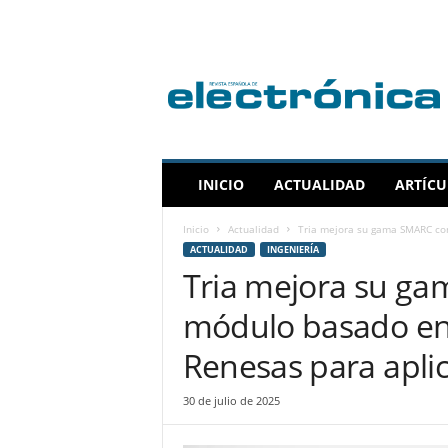
R
e
v
i
s
t
a
INICIO
ACTUALIDAD
ARTÍCU
E
s
Inicio
Actualidad
Tria mejora su gama SMARC con
p
ACTUALIDAD
INGENIERÍA
a
Tria mejora su g
ñ
o
módulo basado en
l
a
Renesas para apli
d
e
30 de julio de 2025
E
l
e