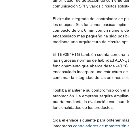
amplificador de detección de corriente del
comunicación SPI y varios circuitos sofis
El circuito integrado del controlador de 
los equipos. Sus funciones básicas opti
compacto de 6 x 6 mm con un número de
encapsulado más pequeño ha sido posible 
mediante una arquitectura de circuito opt
El TB9084FTG también cuenta con una ro
las rigurosas normas de fiabilidad AEC-
funcionamiento que abarca desde -40 °C ha
encapsulado incorpora una estructura de f
confirmar la integridad de las uniones sol
Toshiba mantiene su compromiso con el ava
automoción. La empresa seguirá ampliando
puerta mediante la evaluación continua d
funcionalidades de los productos.
Siga el enlace siguiente para obtener más
integrados
controladores de motores sin 