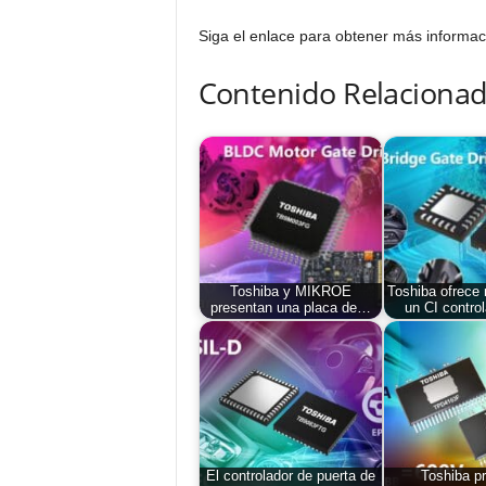
Siga el enlace para obtener más informa
Contenido Relacionad
Toshiba y MIKROE
Toshiba ofrece
presentan una placa de…
un CI contro
El controlador de puerta de
Toshiba p