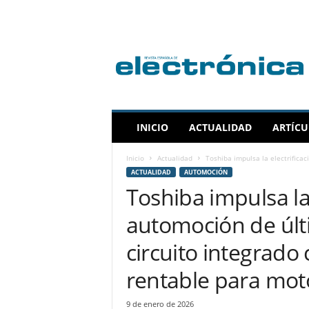
R
e
v
i
s
t
a
INICIO
ACTUALIDAD
ARTÍCU
E
s
Inicio
Actualidad
Toshiba impulsa la electrificac
p
ACTUALIDAD
AUTOMOCIÓN
a
Toshiba impulsa la 
ñ
o
automoción de últ
l
a
circuito integrado
d
e
rentable para moto
E
l
9 de enero de 2026
e