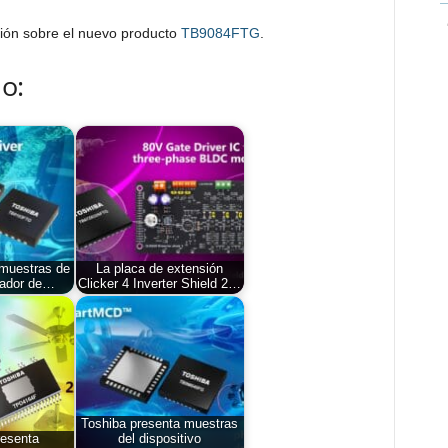
ción sobre el nuevo producto
TB9084FTG
.
o:
 muestras de
La placa de extensión
lador de…
Clicker 4 Inverter Shield 2…
Toshiba presenta muestras
resenta
del dispositivo