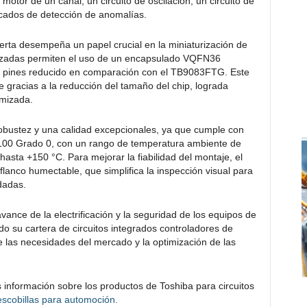
 motor de un canal, un circuito de oscilación, un circuito de
ticados de detección de anomalías.
puerta desempeña un papel crucial en la miniaturización de
mizadas permiten el uso de un encapsulado VQFN36
 pines reducido en comparación con el TB9083FTG. Este
gracias a la reducción del tamaño del chip, lograda
imizada.
bustez y una calidad excepcionales, ya que cumple con
Q100 Grado 0, con un rango de temperatura ambiente de
sta +150 °C. Para mejorar la fiabilidad del montaje, el
lanco humectable, que simplifica la inspección visual para
dadas.
nce de la electrificación y la seguridad de los equipos de
 su cartera de circuitos integrados controladores de
e las necesidades del mercado y la optimización de las
 información sobre los productos de Toshiba para circuitos
escobillas para automoción.