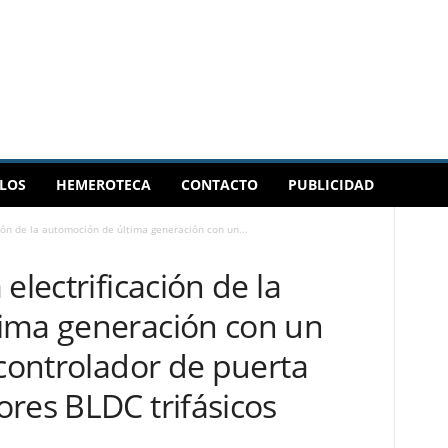
LOS
HEMEROTECA
CONTACTO
PUBLICIDAD
ión de la automoción de última generación con un...
electrificación de la
ima generación con un
 controlador de puerta
res BLDC trifásicos