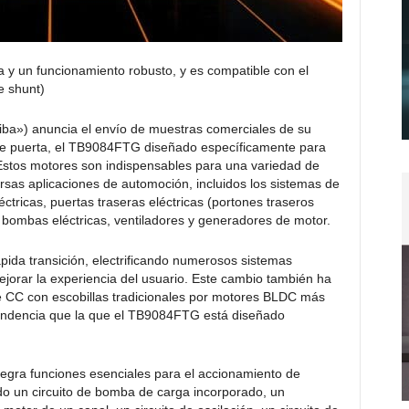
ma y un funcionamiento robusto, y es compatible con el
e shunt)
ba») anuncia el envío de muestras comerciales de su
 de puerta, el TB9084FTG diseñado específicamente para
 Estos motores son indispensables para una variedad de
sas aplicaciones de automoción, incluidos los sistemas de
ctricas, puertas traseras eléctricas (portones traseros
mo bombas eléctricas, ventiladores y generadores de motor.
ápida transición, electrificando numerosos sistemas
jorar la experiencia del usuario. Este cambio también ha
de CC con escobillas tradicionales por motores BLDC más
 tendencia que la que el TB9084FTG está diseñado
egra funciones esenciales para el accionamiento de
endo un circuito de bomba de carga incorporado, un