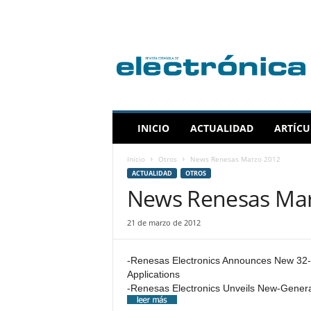
R
e
v
i
s
t
a
INICIO
ACTUALIDAD
ARTÍCU
E
s
Inicio
Otros
News Renesas Marzo 2012
p
ACTUALIDAD
OTROS
a
News Renesas Mar
ñ
o
l
21 de marzo de 2012
a
d
-Renesas Electronics Announces New 32-B
e
Applications
E
-Renesas Electronics Unveils New-Generat
l
e