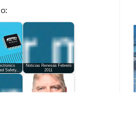
o:
ctronics
Noticias Renesas Febrero
ved Safety,…
2011
Rolf Horn, Applications
pués del
Engineer at Digi-Key
mi
Electronics