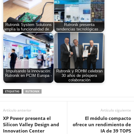
Rutronik System Solutions
Rutronik presenta
amplía la funcionalidad de…
tendencias tecnológicas…
Impulsando la innovación:
Rutronik y ROHM celebran
Rutronik en PCIM Europa -
30 años de próspera
…
colaboración
ETIQUETAS
RUTRONIK
Artículo anterior
Artículo siguiente
XP Power presenta el
El módulo compacto
Silicon Valley Design and
ofrece un rendimiento de
Innovation Center
IA de 39 TOPS