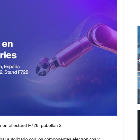
rá en el estand F728, pabellón 2.
lobal autorizado con los componentes electrónicos y