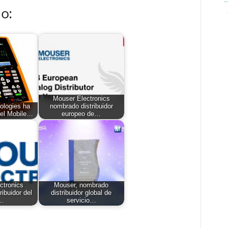
o:
Mouser Electronics
ologies ha
nombrado distribuidor
 el Mobile…
europeo de…
ctronics
Mouser, nombrado
ibuidor del
distribuidor global de
…
servicio…