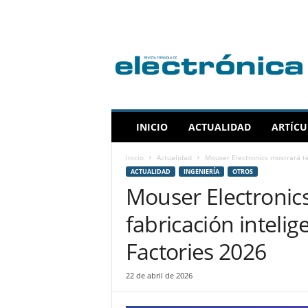
R
e
v
i
s
t
a
INICIO
ACTUALIDAD
ARTÍCU
E
s
Inicio
Actualidad
Mouser Electronics mostrará te
p
ACTUALIDAD
INGENIERÍA
OTROS
a
Mouser Electronic
ñ
o
fabricación inteli
l
a
Factories 2026
d
e
22 de abril de 2026
E
l
e