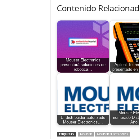
Contenido Relacionad
Mouser Electronics
presentará soluciones de
Agilent Techn
robótica…
presentado en
Mouser Ele
El distribuidor autorizado
nombrado Distr
Mouser Electronics,…
Año
ETIQUETAS
MOUSER
MOUSER ELECTRONICS