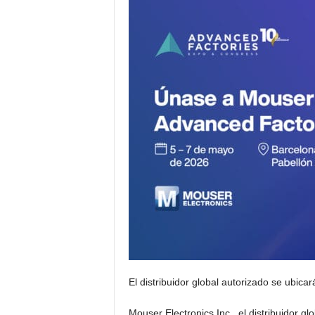
c
t
r
ó
n
i
c
a
El distribuidor global autorizado se ubica
Mouser Electronics Inc., el distribuidor g