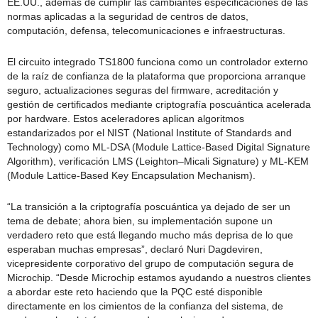
EE.UU., además de cumplir las cambiantes especificaciones de las
normas aplicadas a la seguridad de centros de datos,
computación, defensa, telecomunicaciones e infraestructuras.
El circuito integrado TS1800 funciona como un controlador externo
de la raíz de confianza de la plataforma que proporciona arranque
seguro, actualizaciones seguras del firmware, acreditación y
gestión de certificados mediante criptografía poscuántica acelerada
por hardware. Estos aceleradores aplican algoritmos
estandarizados por el NIST (National Institute of Standards and
Technology) como ML‑DSA (Module Lattice‑Based Digital Signature
Algorithm), verificación LMS (Leighton–Micali Signature) y ML‑KEM
(Module Lattice‑Based Key Encapsulation Mechanism).
“La transición a la criptografía poscuántica ya dejado de ser un
tema de debate; ahora bien, su implementación supone un
verdadero reto que está llegando mucho más deprisa de lo que
esperaban muchas empresas”, declaró Nuri Dagdeviren,
vicepresidente corporativo del grupo de computación segura de
Microchip. “Desde Microchip estamos ayudando a nuestros clientes
a abordar este reto haciendo que la PQC esté disponible
directamente en los cimientos de la confianza del sistema, de