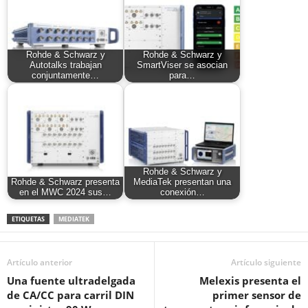
Rohde & Schwarz y
Rohde & Schwarz y
Autotalks trabajan
SmartViser se asocian
conjuntamente…
para…
Rohde & Schwarz y
Rohde & Schwarz presenta
MediaTek presentan una
en el MWC 2024 sus…
conexión…
ETIQUETAS
MEDIATEK
Artículo anterior
Artículo siguiente
Una fuente ultradelgada
Melexis presenta el
de CA/CC para carril DIN
primer sensor de