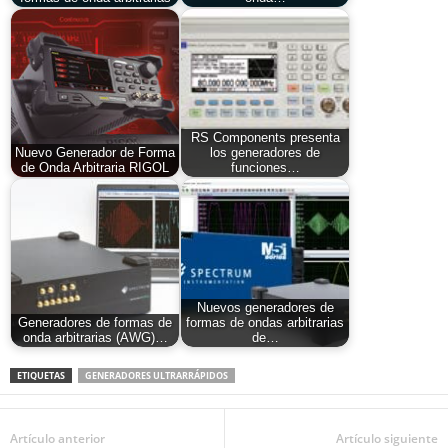
RS Components presenta
Nuevo Generador de Forma
los generadores de
de Onda Arbitraria RIGOL
funciones…
Nuevos generadores de
Generadores de formas de
formas de ondas arbitrarias
onda arbitrarias (AWG)…
de…
ETIQUETAS
GENERADORES ULTRARRÁPIDOS
Artículo anterior
Artículo siguiente