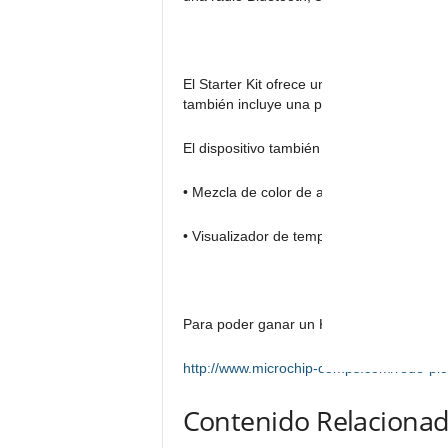
El Starter Kit ofrece una aplicación para 
también incluye una pila de forma gratuita 
El dispositivo también cuenta con:
• Mezcla de color de alto rendimiento Cre
• Visualizador de temperatura
Para poder ganar un Kit Microchip PIC32 B
http://www.microchip-comps.com/rede-pic
Contenido Relacionad