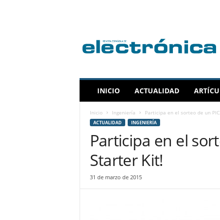
R
e
v
i
s
t
a
INICIO
ACTUALIDAD
ARTÍCU
E
s
Inicio
Ingeniería
Participa en el sorteo de un PIC
p
ACTUALIDAD
INGENIERÍA
a
Participa en el so
ñ
o
Starter Kit!
l
a
31 de marzo de 2015
d
e
E
l
e