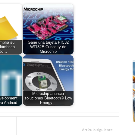
mplía su
Gane una tarjeta PIC32
alámbrico
WFI32E Curiosity de
ido…
Microchip
Microchip anuncia
velopment
soluciones Bluetooth® Low
ara Android
Energy…
Artículo siguiente