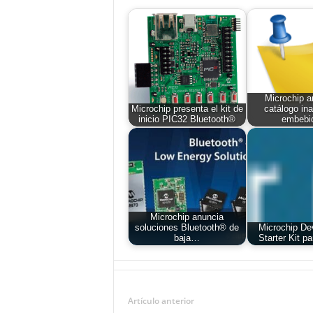
Microchip a
Microchip presenta el kit de
catálogo in
inicio PIC32 Bluetooth®
embeb
Microchip anuncia
soluciones Bluetooth® de
Microchip De
baja…
Starter Kit p
Artículo anterior