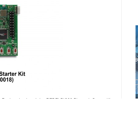
 Revista de electrónica REDE! PIC32 Bluetooh Starter Kit
lo de Bluetooth low-cost que ofrece PIC32MX270F256D
a en HCI Bluetooth, pulsadores, un LED de alta potencia
formato estándar, acelerómetro, sensor de temperatura y
er Kit Bluetooth PIC32 proporciona un método low-cost
s Bluetooth con dispositivos PIC32. El Starter Kit cuenta con
rado y sensor de temperatura, 16 Mb SPI Flash, USB…