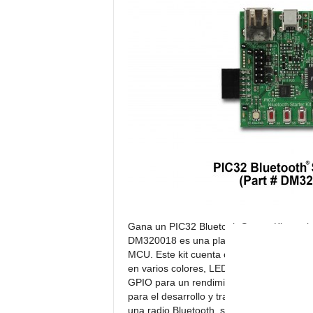
c
t
r
ó
n
i
c
a
Gana un PIC32 Bluetooh Starter Kit con la
DM320018 es una plataforma de desarrol
MCU. Este kit cuenta con una radio basad
en varios colores, LED de un solo color 
GPIO para un rendimiento óptimo.El Start
para el desarrollo y transferencia de dato
una radio Bluetooth, sistema 3D acelete