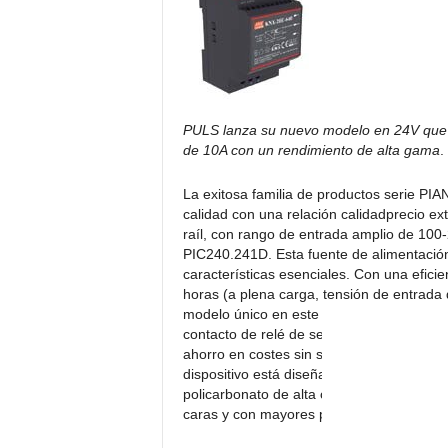
c
t
r
ó
n
i
PULS lanza su nuevo modelo en 24V que 
c
de 10A con un rendimiento de alta gama
.
a
La exitosa familia de productos serie PIAN
calidad con una relación calidadprecio ex
raíl, con rango de entrada amplio de 100
PIC240.241D. Esta fuente de alimentación 
características esenciales. Con una eficie
horas (a plena carga, tensión de entrad
modelo único en este rango de precios. L
contacto de relé de señal DC-OK. Las baj
ahorro en costes sin sacrificar los altos 
dispositivo está diseñado con una placa d
policarbonato de alta calidad. La anchu
caras y con mayores prestaciones del me