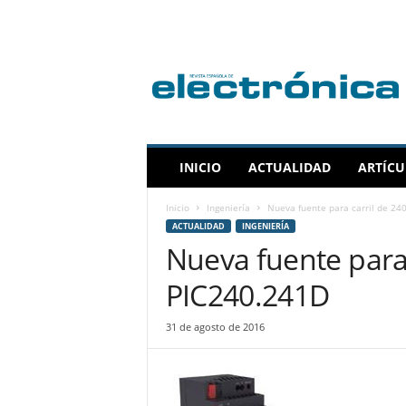
R
e
v
i
s
t
a
INICIO
ACTUALIDAD
ARTÍCU
E
s
Inicio
Ingeniería
Nueva fuente para carril de 24
p
ACTUALIDAD
INGENIERÍA
a
Nueva fuente para
ñ
o
PIC240.241D
l
a
31 de agosto de 2016
d
e
E
l
e