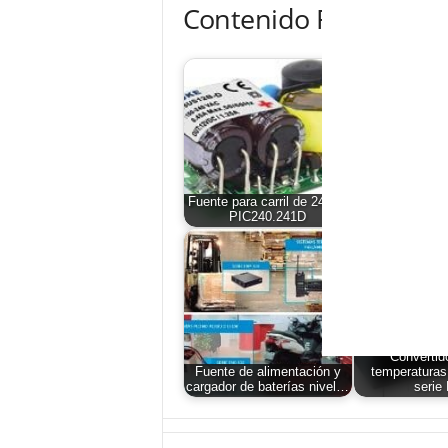
Contenido Relacionad
Fuente para carril de 240W:
Módulos de red
PIC240.241D
diodos que au
Convertid
Fuente de alimentación y
temperaturas
cargador de baterías nivel…
serie