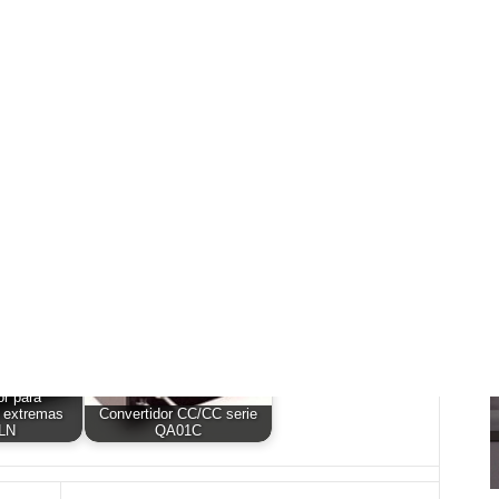
o:
Serie HDR-15/30/60,
undancia de
fuentes de alimentación
mentan la…
ultra…
or para
 extremas
Convertidor CC/CC serie
 LN
QA01C