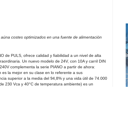
aúna costes optimizados en una fuente de alimentación
O de PULS, ofrece calidad y fiabilidad a un nivel de alta
traordinaria. Un nuevo modelo de 24V, con 10A y carril DIN
-240V complementa la serie PIANO a partir de ahora:
es la mejor en su clase en lo referente a sus
ncia superior a la media del 94,8% y una vida útil de 74.000
a de 230 Vca y 40°C de temperatura ambiente) es un
os terminales son robustos y se incluye como estándar un
as pérdidas de potencia, permiten nuevos diseños de
estándares de calidad establecidos por PULS. Este
elgada que es fácil de fabricar y la carcasa está hecha de
ra de tan sólo 49 mm es comparable con las unidades más
rcado.