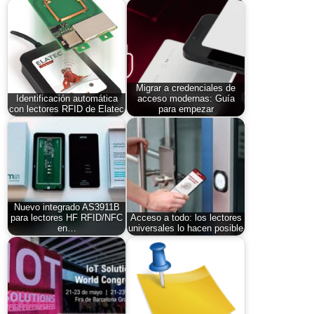
Migrar a credenciales de
Identificación automática
acceso modernas: Guía
con lectores RFID de Elatec
para empezar
Nuevo integrado AS3911B
para lectores HF RFID/NFC
Acceso a todo: los lectores
en…
universales lo hacen posible