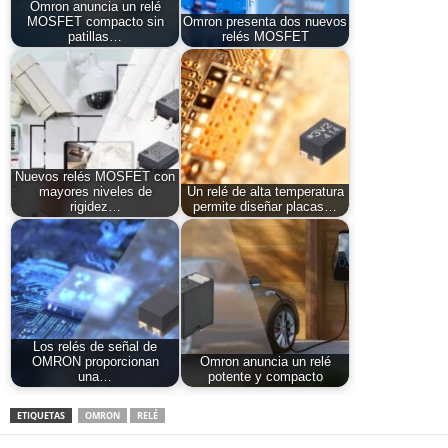
Omron anuncia un relé
MOSFET compacto sin
Omron presenta dos nuevos
patillas…
relés MOSFET
Nuevos relés MOSFET con
mayores niveles de
Un relé de alta temperatura
rigidez…
permite diseñar placas…
Los relés de señal de
OMRON proporcionan
Omron anuncia un relé
una…
potente y compacto
ETIQUETAS
OMRON
RELÉ