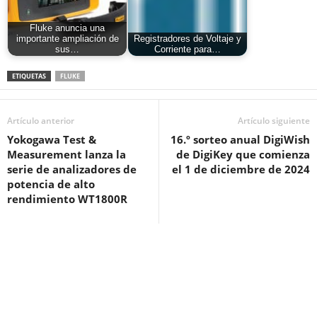
Fluke anuncia una
importante ampliación de
Registradores de Voltaje y
sus…
Corriente para…
ETIQUETAS
FLUKE
Artículo anterior
Artículo siguiente
Yokogawa Test &
16.º sorteo anual DigiWish
Measurement lanza la
de DigiKey que comienza
serie de analizadores de
el 1 de diciembre de 2024
potencia de alto
rendimiento WT1800R