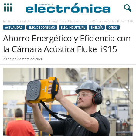
Inicio
Actualidad
Ahorro Energético y Eficiencia con la Cámara Acústica Fluke ii915
ACTUALIDAD
ELEC. DE CONSUMO
ELEC. INDUSTRIAL
ENERGÍA
OTROS
Ahorro Energético y Eficiencia con
la Cámara Acústica Fluke ii915
29 de noviembre de 2024