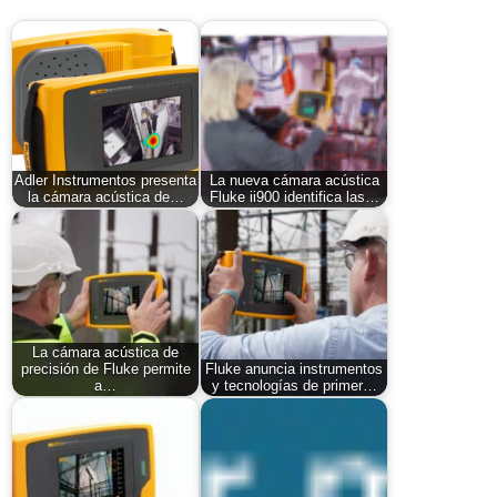
Adler Instrumentos presenta
La nueva cámara acústica
la cámara acústica de…
Fluke ii900 identifica las…
La cámara acústica de
precisión de Fluke permite
Fluke anuncia instrumentos
a…
y tecnologías de primer…